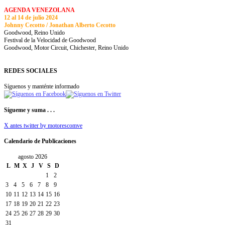
AGENDA VENEZOLANA
12 al 14 de julio 2024
Johnny Cecotto / Jonathan Alberto Cecotto
Goodwood, Reino Unido
Festival de la Velocidad de Goodwood
Goodwood, Motor Circuit, Chichester, Reino Unido
REDES SOCIALES
Síguenos y manténte informado
Sígueme y suma . . .
X antes twitter by motorescomve
Calendario de Publicaciones
agosto 2026
L
M
X
J
V
S
D
1
2
3
4
5
6
7
8
9
10
11
12
13
14
15
16
17
18
19
20
21
22
23
24
25
26
27
28
29
30
31