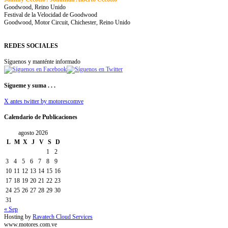
Goodwood, Reino Unido
Festival de la Velocidad de Goodwood
Goodwood, Motor Circuit, Chichester, Reino Unido
REDES SOCIALES
Síguenos y manténte informado
Sígueme y suma . . .
X antes twitter by motorescomve
Calendario de Publicaciones
agosto 2026
L
M
X
J
V
S
D
1
2
3
4
5
6
7
8
9
10
11
12
13
14
15
16
17
18
19
20
21
22
23
24
25
26
27
28
29
30
31
« Sep
Hosting by
Ravatech Cloud Services
www.motores.com.ve