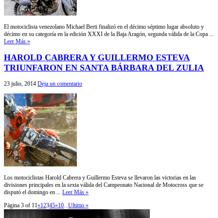
El motociclista venezolano Michael Berti finalizó en el décimo séptimo lugar absoluto y
décimo en su categoría en la edición XXXI de la Baja Aragón, segunda válida de la Copa ...
Leer Más »
HAROLD CABRERA Y GUILLERMO ESTEVA
TRIUNFARON EN SANTA BÁRBARA DEL ZULIA
23 julio, 2014
Deja un comentario
Los motociclistas Harold Cabrera y Guillermo Esteva se llevaron las victorias en las
divisiones principales en la sexta válida del Campeonato Nacional de Motocross que se
disputó el domingo en ...
Leer Más »
Página 3 of 11
«
1
2
3
4
5
»
10
...
Ultimo »