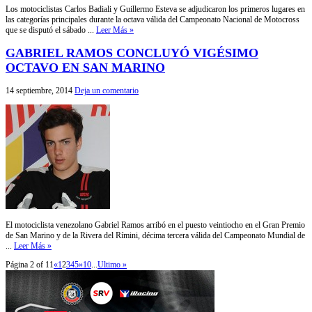
Los motociclistas Carlos Badiali y Guillermo Esteva se adjudicaron los primeros lugares en
las categorías principales durante la octava válida del Campeonato Nacional de Motocross
que se disputó el sábado ...
Leer Más »
GABRIEL RAMOS CONCLUYÓ VIGÉSIMO
OCTAVO EN SAN MARINO
14 septiembre, 2014
Deja un comentario
El motociclista venezolano Gabriel Ramos arribó en el puesto veintiocho en el Gran Premio
de San Marino y de la Rivera del Rímini, décima tercera válida del Campeonato Mundial de
...
Leer Más »
Página 2 of 11
«
1
2
3
4
5
»
10
...
Ultimo »