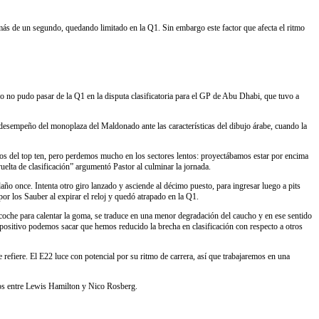
más de un segundo, quedando limitado en la Q1. Sin embargo este factor que afecta el ritmo
 no pudo pasar de la Q1 en la disputa clasificatoria para el GP de Abu Dhabi, que tuvo a
l desempeño del monoplaza del Maldonado ante las características del dibujo árabe, cuando la
tos del top ten, pero perdemos mucho en los sectores lentos: proyectábamos estar por encima
elta de clasificación” argumentó Pastor al culminar la jornada.
o once. Intenta otro giro lanzado y asciende al décimo puesto, para ingresar luego a pits
por los Sauber al expirar el reloj y quedó atrapado en la Q1.
 coche para calentar la goma, se traduce en una menor degradación del caucho y en ese sentido
o positivo podemos sacar que hemos reducido la brecha en clasificación con respecto a otros
 refiere. El E22 luce con potencial por su ritmo de carrera, así que trabajaremos en una
otos entre Lewis Hamilton y Nico Rosberg.