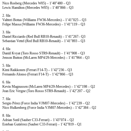
Nico Rosberg (Mercedes W05) – 1’40″480 – Q3
Lewis Hamilton (Mercedes W05) – 1’40″866 – Q3
2. fila
Valtteri Bottas (Williams FW36-Mercedes) – 1’41″025 – Q3
Felipe Massa (Williams FW36-Mercedes) – 1’41″119 – Q3
3. fila
Daniel Ricciardo (Red Bull RB10-Renault) – 1’41″267– Q3
Sebastian Vettel (Red Bull RB10-Renault) – 1’41″893 – Q3
4. fila
Daniil Kvyat (Toro Rosso STR9-Renault) – 1’41″908 – Q3
Jenson Button (McLaren MP4/29-Mercedes) – 1’41”964 – Q3
5. fila
Kimi Raikkonen (Ferrari F14-T) – 1’42″236 – Q3
Fernando Alonso (Ferrari F14-T) – 1’42”866 – Q3
6. fila
Kevin Magnussen (McLaren MP4/29-Mercedes) – 1’42″198 – Q2
Jean Eric Vergne (Toro Rosso STR9-Renault) – 1’42″207 – Q2
7. fila
Sergio Pérez (Force India VJM07-Mercedes) – 1’42″239 – Q2
Nico Hulkenberg (Force India VJM07-Mercedes) – 1’42″384 – Q2
8. fila
Adrian Sutil (Sauber C33-Ferrari) – 1’43″074 – Q2
Esteban Gutiérrez (Sauber C33-Ferrari) – 1’42”819 – Q1