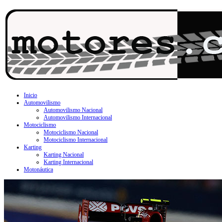
Inicio
Automovilismo
Automovilismo Nacional
Automovilismo Internacional
Motociclismo
Motociclismo Nacional
Motociclismo Internacional
Karting
Karting Nacional
Karting Internacional
Motonáutica