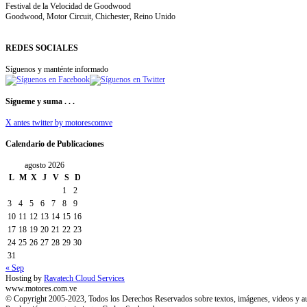
Festival de la Velocidad de Goodwood
Goodwood, Motor Circuit, Chichester, Reino Unido
REDES SOCIALES
Síguenos y manténte informado
Sígueme y suma . . .
X antes twitter by motorescomve
Calendario de Publicaciones
agosto 2026
L
M
X
J
V
S
D
1
2
3
4
5
6
7
8
9
10
11
12
13
14
15
16
17
18
19
20
21
22
23
24
25
26
27
28
29
30
31
« Sep
Hosting by
Ravatech Cloud Services
www.motores.com.ve
© Copyright 2005-2023, Todos los Derechos Reservados sobre textos, imágenes, videos y a