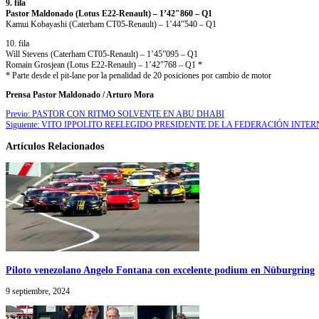
9. fila
Pastor Maldonado (Lotus E22-Renault) – 1’42″860 – Q1
Kamui Kobayashi (Caterham CT05-Renault) – 1’44”540 – Q1
10. fila
Will Stevens (Caterham CT05-Renault) – 1’45”095 – Q1
Romain Grosjean (Lotus E22-Renault) – 1’42″768 – Q1 *
* Parte desde el pit-lane por la penalidad de 20 posiciones por cambio de motor
Prensa Pastor Maldonado / Arturo Mora
Previo:
PASTOR CON RITMO SOLVENTE EN ABU DHABI
Siguiente:
VITO IPPOLITO REELEGIDO PRESIDENTE DE LA FEDERACIÓN INT
Artículos Relacionados
Piloto venezolano Angelo Fontana con excelente podium en Nüburgring
9 septiembre, 2024