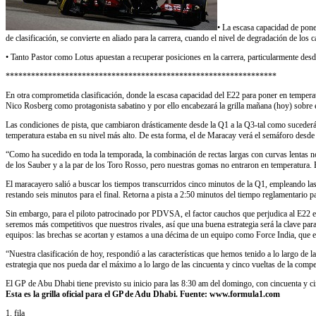
• La escasa capacidad de pone
de clasificación, se convierte en aliado para la carrera, cuando el nivel de degradación de los 
• Tanto Pastor como Lotus apuestan a recuperar posiciones en la carrera, particularmente desd
****************************************************************
En otra comprometida clasificación, donde la escasa capacidad del E22 para poner en tempera
Nico Rosberg como protagonista sabatino y por ello encabezará la grilla mañana (hoy) sobre el
Las condiciones de pista, que cambiaron drásticamente desde la Q1 a la Q3-tal como sucederá e
temperatura estaba en su nivel más alto. De esta forma, el de Maracay verá el semáforo desde la 
“Como ha sucedido en toda la temporada, la combinación de rectas largas con curvas lentas n
de los Sauber y a la par de los Toro Rosso, pero nuestras gomas no entraron en temperatura. E
El maracayero salió a buscar los tiempos transcurridos cinco minutos de la Q1, empleando las
restando seis minutos para el final. Retorna a pista a 2:50 minutos del tiempo reglamentario p
Sin embargo, para el piloto patrocinado por PDVSA, el factor cauchos que perjudica al E22 en
seremos más competitivos que nuestros rivales, así que una buena estrategia será la clave par
equipos: las brechas se acortan y estamos a una décima de un equipo como Force India, que 
“Nuestra clasificación de hoy, respondió a las características que hemos tenido a lo largo de 
estrategia que nos pueda dar el máximo a lo largo de las cincuenta y cinco vueltas de la com
El GP de Abu Dhabi tiene previsto su inicio para las 8:30 am del domingo, con cincuenta y c
Esta es la grilla oficial para el GP de Adu Dhabi. Fuente: www.formula1.com
1. fila