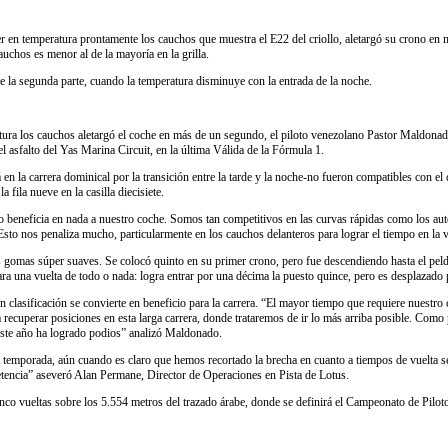
r en temperatura prontamente los cauchos que muestra el E22 del criollo, aletargó su crono en 
cauchos es menor al de la mayoría en la grilla.
e la segunda parte, cuando la temperatura disminuye con la entrada de la noche.
tura los cauchos aletargó el coche en más de un segundo, el piloto venezolano Pastor Maldonado
 asfalto del Yas Marina Circuit, en la última Válida de la Fórmula 1.
n la carrera dominical por la transición entre la tarde y la noche-no fueron compatibles con e
fila nueve en la casilla diecisiete.
o beneficia en nada a nuestro coche. Somos tan competitivos en las curvas rápidas como los au
sto nos penaliza mucho, particularmente en los cauchos delanteros para lograr el tiempo en la vu
 gomas súper suaves. Se colocó quinto en su primer crono, pero fue descendiendo hasta el peldañ
ara una vuelta de todo o nada: logra entrar por una décima la puesto quince, pero es desplazado 
 clasificación se convierte en beneficio para la carrera. “El mayor tiempo que requiere nuestro
a recuperar posiciones en esta larga carrera, donde trataremos de ir lo más arriba posible. Com
este año ha logrado podios” analizó Maldonado.
la temporada, aún cuando es claro que hemos recortado la brecha en cuanto a tiempos de vuelta se
petencia” aseveró Alan Permane, Director de Operaciones en Pista de Lotus.
inco vueltas sobre los 5.554 metros del trazado árabe, donde se definirá el Campeonato de Pil