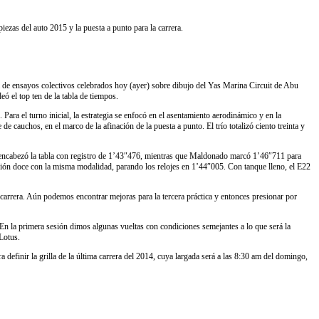
zas del auto 2015 y la puesta a punto para la carrera.
a de ensayos colectivos celebrados hoy (ayer) sobre dibujo del Yas Marina Circuit de Abu
 el top ten de la tabla de tiempos.
ra el turno inicial, la estrategia se enfocó en el asentamiento aerodinámico y en la
cauchos, en el marco de la afinación de la puesta a punto. El trío totalizó ciento treinta y
co encabezó la tabla con registro de 1’43″476, mientras que Maldonado marcó 1’46″711 para
ición doce con la misma modalidad, parando los relojes en 1’44″005. Con tanque lleno, el E22
arrera. Aún podemos encontrar mejoras para la tercera práctica y entonces presionar por
. En la primera sesión dimos algunas vueltas con condiciones semejantes a lo que será la
Lotus.
efinir la grilla de la última carrera del 2014, cuya largada será a las 8:30 am del domingo,