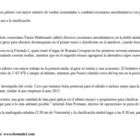
los pilotos con mayor número de vueltas acumuladas y combinó escenarios aerodinámicos con pie
ara a la clasificación
piloto venezolano Pastor Maldonado calibró diversos escenarios aerodinámicos en la doble tand
giros para ubicarse decimoquinto en el primer turno y duodécimo en el atardecer, cuando bordeó
con en la Fórmula 1, quien tomó el lugar de Romain Grosjean en los primeros noventa minutos. Pa
ando sesenta vueltas, mientras que en el segundo ensayo agregaron la alternativa súper suave de 
pilotos con mayor trabajo en la primera tanda, al girar en treinta y una ocasiones. El británi
crono de 1’43″476 y tanque al mínimo, mientras que Pastor culminó cerca del top ten en la pos
desempeño del coche. Creo que tenemos buen potencial para el sábado e incluso mejor para la c
nte, similar al que empleará el auto 2015.
uvimos una gran cantidad de data para aplicar en el último ensayo y prepararnos para clasificar
jar para ir lo más adelante posible.” informó Alan Permane, director de operaciones en pista de 
 madrugada sabatina (5:30 am de Venezuela) y la clasificación tendrá lugar a las 8:30 am, para d
ente: www.formula1.com