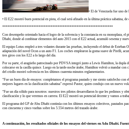
• El de Venezuela fue uno de 
• El E22 mostró buen potencial en pista, el cual será afinado en la última práctica sabatina, de c
****************************************************************
Con desempeño orientado hacia el logro de la solvencia y la constancia en su monoplaza, el 
Dhabi, donde al combinar elementos del auto 2015 con el E22 actual, acumuló sesenta y nueve 
El equipo Lotus empleó a tres volantes durante las pruebas, incluyendo el debut de Esteban O
adaptación del novel Ocon a un auto F1. Los coches emplearon la goma suave de Pirelli, acumul
tres giros con los E22 a lo largo del día.
Por su parte, el aragüeño patrocinado por PDVSA integró junto a Lewis Hamilton, la dupla de 
colocarse en la casilla quince. Luego en la tarde-noche árabe, Hamilton volvió a mandar con 
del criollo mostró solvencia en los últimos cuarenta minutos reglamentarios.
“Fue un buen día de ensayos: completamos el programa pautado y me siento satisfecho con el 
mejores lugares en la clasificación sabatina” expresó Pastor, quien condujo con un nuevo vola
“Fue un día sólido para nosotros: nuestros tres pilotos desarrollaron lo que les pedimos y obt
clasificación y lo que veremos en carrera. El E22 mostró un potencial decente y vamos a traba
El programa del GP de Abu Dhabi continúa con los últimos ensayos colectivos, pautados para la
con cincuenta y cinco vueltas sobre los 5.554 metros del trazado árabe.
A continuación, los resultados oficiales de los ensayos del viernes en Adu Dhabi. Fu