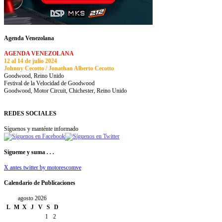
Agenda Venezolana
AGENDA VENEZOLANA
12 al 14 de julio 2024
Johnny Cecotto / Jonathan Alberto Cecotto
Goodwood, Reino Unido
Festival de la Velocidad de Goodwood
Goodwood, Motor Circuit, Chichester, Reino Unido
REDES SOCIALES
Síguenos y manténte informado
Sígueme y suma . . .
X antes twitter by motorescomve
Calendario de Publicaciones
agosto 2026
L
M
X
J
V
S
D
1
2