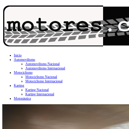
Inicio
Automovilismo
Automovilismo Nacional
Automovilismo Internacional
Motociclismo
Motociclismo Nacional
Motociclismo Internacional
Karting
Karting Nacional
Karting Internacional
Motonáutica