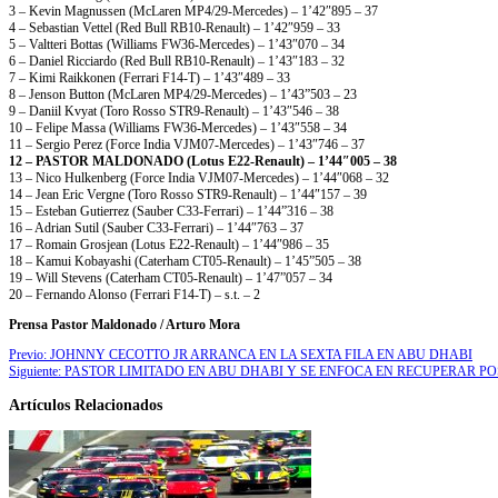
3 – Kevin Magnussen (McLaren MP4/29-Mercedes) – 1’42″895 – 37
4 – Sebastian Vettel (Red Bull RB10-Renault) – 1’42″959 – 33
5 – Valtteri Bottas (Williams FW36-Mercedes) – 1’43″070 – 34
6 – Daniel Ricciardo (Red Bull RB10-Renault) – 1’43″183 – 32
7 – Kimi Raikkonen (Ferrari F14-T) – 1’43″489 – 33
8 – Jenson Button (McLaren MP4/29-Mercedes) – 1’43”503 – 23
9 – Daniil Kvyat (Toro Rosso STR9-Renault) – 1’43″546 – 38
10 – Felipe Massa (Williams FW36-Mercedes) – 1’43″558 – 34
11 – Sergio Perez (Force India VJM07-Mercedes) – 1’43″746 – 37
12 – PASTOR MALDONADO (Lotus E22-Renault) – 1’44″005 – 38
13 – Nico Hulkenberg (Force India VJM07-Mercedes) – 1’44″068 – 32
14 – Jean Eric Vergne (Toro Rosso STR9-Renault) – 1’44″157 – 39
15 – Esteban Gutierrez (Sauber C33-Ferrari) – 1’44”316 – 38
16 – Adrian Sutil (Sauber C33-Ferrari) – 1’44″763 – 37
17 – Romain Grosjean (Lotus E22-Renault) – 1’44″986 – 35
18 – Kamui Kobayashi (Caterham CT05-Renault) – 1’45”505 – 38
19 – Will Stevens (Caterham CT05-Renault) – 1’47”057 – 34
20 – Fernando Alonso (Ferrari F14-T) – s.t. – 2
Prensa Pastor Maldonado / Arturo Mora
Previo:
JOHNNY CECOTTO JR ARRANCA EN LA SEXTA FILA EN ABU DHABI
Siguiente:
PASTOR LIMITADO EN ABU DHABI Y SE ENFOCA EN RECUPERAR PO
Artículos Relacionados