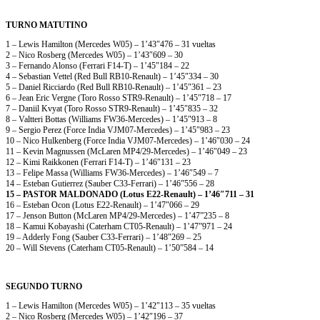
TURNO MATUTINO
1 – Lewis Hamilton (Mercedes W05) – 1’43″476 – 31 vueltas
2 – Nico Rosberg (Mercedes W05) – 1’43″609 – 30
3 – Fernando Alonso (Ferrari F14-T) – 1’45″184 – 22
4 – Sebastian Vettel (Red Bull RB10-Renault) – 1’45″334 – 30
5 – Daniel Ricciardo (Red Bull RB10-Renault) – 1’45″361 – 23
6 – Jean Eric Vergne (Toro Rosso STR9-Renault) – 1’45″718 – 17
7 – Daniil Kvyat (Toro Rosso STR9-Renault) – 1’45″835 – 32
8 – Valtteri Bottas (Williams FW36-Mercedes) – 1’45″913 – 8
9 – Sergio Perez (Force India VJM07-Mercedes) – 1’45″983 – 23
10 – Nico Hulkenberg (Force India VJM07-Mercedes) – 1’46″030 – 24
11 – Kevin Magnussen (McLaren MP4/29-Mercedes) – 1’46″049 – 23
12 – Kimi Raikkonen (Ferrari F14-T) – 1’46″131 – 23
13 – Felipe Massa (Williams FW36-Mercedes) – 1’46″549 – 7
14 – Esteban Gutierrez (Sauber C33-Ferrari) – 1’46”556 – 28
15 – PASTOR MALDONADO (Lotus E22-Renault) – 1’46″711 – 31
16 – Esteban Ocon (Lotus E22-Renault) – 1’47″066 – 29
17 – Jenson Button (McLaren MP4/29-Mercedes) – 1’47”235 – 8
18 – Kamui Kobayashi (Caterham CT05-Renault) – 1’47”971 – 24
19 – Adderly Fong (Sauber C33-Ferrari) – 1’48″269 – 25
20 – Will Stevens (Caterham CT05-Renault) – 1’50”584 – 14
SEGUNDO TURNO
1 – Lewis Hamilton (Mercedes W05) – 1’42″113 – 35 vueltas
2 – Nico Rosberg (Mercedes W05) – 1’42″196 – 37