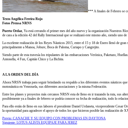
*** A finales de Febrero se c
Texto Angélica Fereira Rojo
Fotos Prensa NRNS
Puerto Ordaz
, Ya está cerrando el primer mes del año nuevo y la organización Nuestros R
de cara a la edición 42 del Rally Internacional que se realizará este mismo año, siendo uno d
La excelente realización de los Reyes Náuticos 2015, entre el 15 y 18 de Enero llenó de gra
principalmente a Manoa, Jobure, Boca de Paloma, Curiapo y Cangrejito.
Siendo parte de esta travesía los tripulantes de las embarcaciones Verónica, Paketazo, Hue
Antonella, 4 Fun, Capitán Chico y La Bichita.
A LA ORDEN DEL DÍA
Ahora NRSN trabaja para seguir brindando su respaldo a los diferentes eventos náuticos que s
motonáutica en Venezuela, sus diferentes asociaciones y la misma Federación.
Entre los planes y proyectos más cercanos NRSN esta de lleno en ir trazando la ruta, sus alter
posiblemente ya a finales de febrero se podría conocer su fecha de realización, todo lo relacio
Para ello están de lleno en sus labores el presidente Daniel Urdaneta, vicepresidente Cesar 
la oportunidad para agradecer el apoyo de todos los que hicieron posible las realización de
Previo:
CANACHE Y SU EQUIPO CON PROBLEMAS EN DAYTONA
Siguiente:
LOTUS ALISTA EQUIPAJE PARA JEREZ