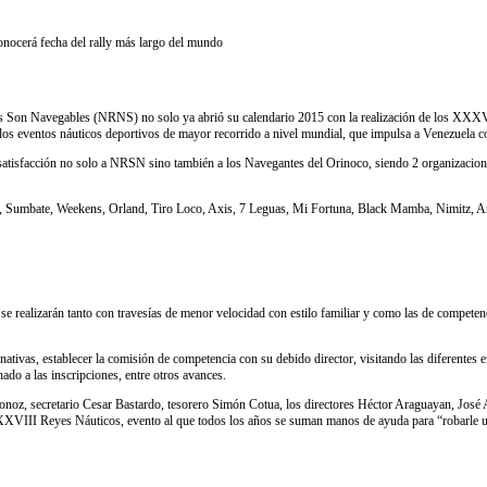
onocerá fecha del rally más largo del mundo
íos Son Navegables (NRNS) no solo ya abrió su calendario 2015 con la realización de los XXXV
e los eventos náuticos deportivos de mayor recorrido a nivel mundial, que impulsa a Venezuela c
n satisfacción no solo a NRSN sino también a los Navegantes del Orinoco, siendo 2 organizacio
llas, Sumbate, Weekens, Orland, Tiro Loco, Axis, 7 Leguas, Mi Fortuna, Black Mamba, Nimitz, A
e realizarán tanto con travesías de menor velocidad con estilo familiar y como las de competen
nativas, establecer la comisión de competencia con su debido director, visitando las diferentes 
nado a las inscripciones, entre otros avances.
Oronoz, secretario Cesar Bastardo, tesorero Simón Cotua, los directores Héctor Araguayan, Jos
 XXXVIII Reyes Náuticos, evento al que todos los años se suman manos de ayuda para “robarle 