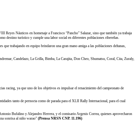
III Reyes Náuticos en homenaje a Francisco “Pancho” Salazar, sino que también ya trabaja
omo destino turístico y cumple una labor social en diferentes poblaciones ribereñas.
nes que trabajando en equipo brindaron una gran mano amiga a las poblaciones deltanas,
ndremar, Candelazo, La Grilla, Bimba, La Carajita, Don Cheo, Shumatsu, Coral, Cita, Zuraly,
cias racing, ya que uno de los objetivos es impulsar el renacimiento del campeonato de
entidades tanto de pernocta como de parada para el XLII Rally Internacional, para el cual
é Antonio Bufalino y Alejandro Herrera, y el comisario Argenis Correa, quienes aprovecharon
una sonrisa al niño warao”
(Prensa NRSN CNP. 11.196)