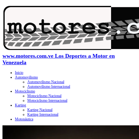
www.motores.com.ve Los Deportes a Motor en
Venezuela
Inicio
Automovilismo
Automovilismo Nacional
Automovilismo Internacional
Motociclismo
Motociclismo Nacional
Motociclismo Internacional
Karting
Karting Nacional
Karting Internacional
Motonáutica