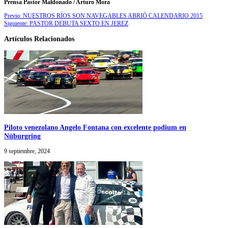
Prensa Pastor Maldonado / Arturo Mora
Previo:
NUESTROS RÍOS SON NAVEGABLES ABRIÓ CALENDARIO 2015
Siguiente:
PASTOR DEBUTA SEXTO EN JEREZ
Artículos Relacionados
Piloto venezolano Angelo Fontana con excelente podium en
Nüburgring
9 septiembre, 2024