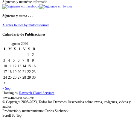
Síguenos y manténte informado
Sígueme y suma . . .
X antes twitter by motorescomve
Calendario de Publicaciones
agosto 2026
L
M
X
J
V
S
D
1
2
3
4
5
6
7
8
9
10
11
12
13
14
15
16
17
18
19
20
21
22
23
24
25
26
27
28
29
30
31
« Sep
Hosting by
Ravatech Cloud Services
www.motores.com.ve
© Copyright 2005-2023, Todos los Derechos Reservados sobre textos, imágenes, videos y
audios.
Producción y mantenimiento: Carlos Suchanek
Scroll To Top