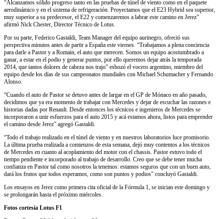
“Alcanzamos sólido progreso tanto en las pruebas de túnel de viento como en el paquete
aerodinámico y en el sistema de refrigeración. Proyectamos que el E23 Hybrid sea superior,
muy superior a su predecesor, el E22 y comenzaremos a labrar este camino en Jerez”
afirmó Nick Chester, Director Técnico de Lotus.
Por su parte, Federico Gastaldi, Team Manager del equipo aurinegro, ofreció sus
perspectiva minutos antes de partir a España este viernes. “Trabajamos a plena conciencia
para darle a Pastor y a Romain, el auto que merecen. Somos un equipo acostumbrado a
ganar, a estar en el podio y generar puntos, por ello queremos dejar atrás la temporada
2014, que tantos dolores de cabeza nos trajo” esbozó el vocero argentino, miembro del
equipo desde los días de sus campeonatos mundiales con Michael Schumacher y Fernando
Alonso.
“Cuando el auto de Pastor se detuvo antes de largar en el GP de Mónaco en año pasado,
decidimos que ya era momento de trabajar con Mercedes y dejar de escuchar las razones e
historias dadas por Renault. Desde entonces los técnicos e ingenieros de Mercedes se
incorporaron a unir esfuerzos para el auto 2015 y acá estamos ahora, listos para emprender
el camino desde Jerez” agregó Gastaldi.
“Todo el trabajo realizado en el túnel de viento y en nuestros laboratorios luce promisorio.
La última prueba realizada a comienzos de esta semana, dejó muy contentos a los técnicos
de Mercedes en cuanto al acoplamiento del motor con el chassis. Pastor estuvo todo el
tiempo pendiente e incorporado al trabajo de desarrollo. Creo que se debe tener mucha
confianza en Pastor tal como nosotros la tenemos: estamos seguros que con un buen auto,
dará los frutos que todos esperamos, como son puntos y podios” concluyó Gastaldi.
Los ensayos en Jerez como primera cita oficial de la Fórmula 1, se inician este domingo y
se prolongarán hasta el próximo miércoles.
Fotos cortesía Lotus F1