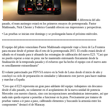
•
A diferencia del año
pasado, el team aurinegro estará en los primeros ensayos de pretemporada. Pastor
Maldonado, Nick Chester y Federico Gastaldi ofrecen sus impresiones y perspectivas.
• Las pruebas se inician este domingo y se prolongarán hasta el próximo miércoles.
****************************************************************
El equipo del piloto venezolano Pastor Maldonado emprende viaje a Jerez de La Frontera
para encarar desde el primer día el reto de la pretemporada 2015. El criollo estará desde el
sábado en el trazado para ir afinando las estrategias de calibración del nuevo E23. “Casi que
no puedo esperar a estar en pista: me he mantenido entrenando físicamente desde la
finalización de la temporada pasada y el esfuerzo que ha hecho el equipo con el nuevo auto
es sencillamente extraordinario”
El volante patrocinado por PDVSA estuvo en la Sede de Lotus desde el inicio de año y
concluyó su ciclo de preparación en simulador y laboratorio este jueves para hacer maletas
y marchar a España.
“Creo que el E23 representa un gran paso adelante del equipo: trabajamos sin descanso
desde el año pasado, no solamente en el acoplamiento de la nueva unidad de potencia
Mercedes con nuestro chassis, sino con incorporaciones aerodinámicas interesantes, así que
nada más queda esperar a ponerlas a funcionar en la pista. Precisamente por tratarse de
pruebas vamos a ir paso a paso, calibrando elementos y buscando la armonía entre los
componentes” destacó el de Maracay.