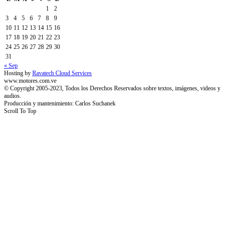
1
2
3
4
5
6
7
8
9
10
11
12
13
14
15
16
17
18
19
20
21
22
23
24
25
26
27
28
29
30
31
« Sep
Hosting by
Ravatech Cloud Services
www.motores.com.ve
© Copyright 2005-2023, Todos los Derechos Reservados sobre textos, imágenes, videos y
audios.
Producción y mantenimiento: Carlos Suchanek
Scroll To Top