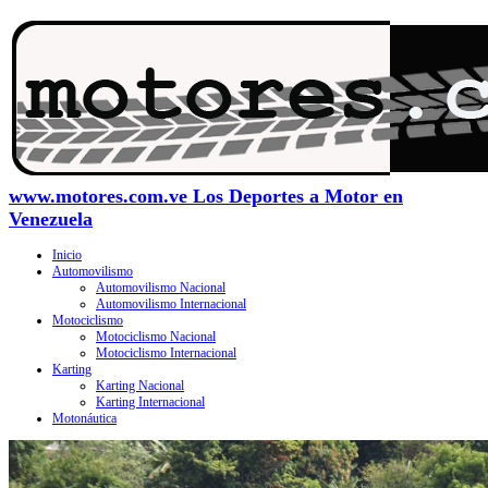
www.motores.com.ve Los Deportes a Motor en
Venezuela
Inicio
Automovilismo
Automovilismo Nacional
Automovilismo Internacional
Motociclismo
Motociclismo Nacional
Motociclismo Internacional
Karting
Karting Nacional
Karting Internacional
Motonáutica