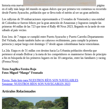
historia esta nueva
página
en el rally más largo del mundo en aguas dulces que por primera vez comienza su recorrido
desde Puerto Ayacucho, población que se lleva todo el mérito al ser un gran anfitrión.
Los rallystas de 59 embarcaciones representando a 13 estados de Venezuela y una entidad
de Colombia se fueron felices por la gran atención de Amazonas y lograron cumplir las
primeras 44 millas de las 723 que tiene el Rally 48 Nrsn 2023, llegando en la tarde de este
sábado al país vecino.
Esta 1era. de 7 etapas se cumplió entre Puerto Ayacucho y Puerto Carreño-Departamento
Del Vichada, donde también hubo un caluroso recibimiento, para cumplir la primera
pernocta y zarpar luego este domingo 17 desde aguas colombianas hacia venezolanas.
La 2da. Etapa es de 51 millas con destino hacia La Urbanita población ribereña que
pertenece al estado Bolívar y la meta de los competidores es mantenerse firmes de principio
a fin en búsqueda de los primeros lugares en las 10 categorías, entre las familiares y racing.
(Prensa Nrsn)
Texto Angélica Fereira Rojo
Fotos Miguel “Mango” Frontado
Previo:
Todo listo para NUESTROS RÍOS SON NAVEGABLES
Siguiente:
NUESTROS RÍOS SON NAVEGABLES 2023
Artículos Relacionados