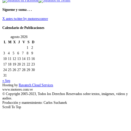
Sígueme y suma . . .
X antes twitter by motorescomve
Calendario de Publicaciones
agosto 2026
L
M
X
J
V
S
D
1
2
3
4
5
6
7
8
9
10
11
12
13
14
15
16
17
18
19
20
21
22
23
24
25
26
27
28
29
30
31
« Sep
Hosting by
Ravatech Cloud Services
www.motores.com.ve
© Copyright 2005-2023, Todos los Derechos Reservados sobre textos, imágenes, videos y
audios.
Producción y mantenimiento: Carlos Suchanek
Scroll To Top