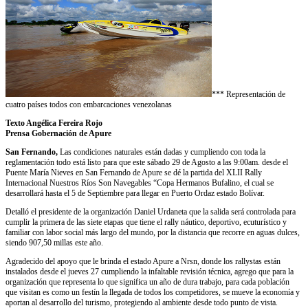
*** Representación de
cuatro países todos con embarcaciones venezolanas
Texto Angélica Fereira Rojo
Prensa Gobernación de Apure
San Fernando,
Las condiciones naturales están dadas y cumpliendo con toda la
reglamentación todo está listo para que este sábado 29 de Agosto a las 9:00am. desde el
Puente María Nieves en San Fernando de Apure se dé la partida del XLII Rally
Internacional Nuestros Ríos Son Navegables “Copa Hermanos Bufalino, el cual se
desarrollará hasta el 5 de Septiembre para llegar en Puerto Ordaz estado Bolívar.
Detalló el presidente de la organización Daniel Urdaneta que la salida será controlada para
cumplir la primera de las siete etapas que tiene el rally náutico, deportivo, ecuturístico y
familiar con labor social más largo del mundo, por la distancia que recorre en aguas dulces,
siendo 907,50 millas este año.
Agradecido del apoyo que le brinda el estado Apure a Nrsn, donde los rallystas están
instalados desde el jueves 27 cumpliendo la infaltable revisión técnica, agrego que para la
organización que representa lo que significa un año de dura trabajo, para cada población
que visitan es como un festín la llegada de todos los competidores, se mueve la economía y
aportan al desarrollo del turismo, protegiendo al ambiente desde todo punto de vista.