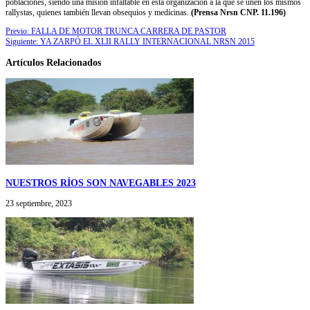
poblaciones, siendo una misión infaltable en esta organización a la que se unen los mismos
rallystas, quienes también llevan obsequios y medicinas.
(Prensa Nrsn CNP. 11.196)
Previo:
FALLA DE MOTOR TRUNCA CARRERA DE PASTOR
Siguiente:
YA ZARPÓ EL XLII RALLY INTERNACIONAL NRSN 2015
Artículos Relacionados
NUESTROS RÍOS SON NAVEGABLES 2023
23 septiembre, 2023