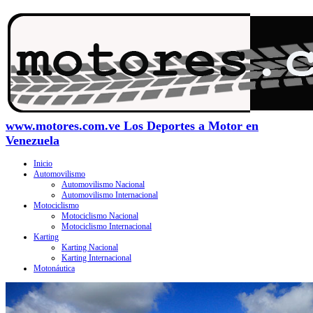
www.motores.com.ve Los Deportes a Motor en
Venezuela
Inicio
Automovilismo
Automovilismo Nacional
Automovilismo Internacional
Motociclismo
Motociclismo Nacional
Motociclismo Internacional
Karting
Karting Nacional
Karting Internacional
Motonáutica