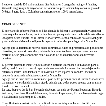
Siendo un total de 130 embarcaciones distribuidas en 6 categorías racing y 5 familiar,
Urdaneta aseguro que la mayoría son de Venezuela, pero también hay varios rallystas de
México, Puerto Rico y Colombia con embarcaciones 100% venezolanas.
COMO DEBE SER
El secretario de gobierno Francisco Pike además de felicitar a la organización y agradecer
todo lo que hacen en Apure, invito a la población para que disfruten de la salida este sábado
29 a partir de las 9:00am. en el Puente María Nieves, siendo controlada hasta El Manguito
y desde ahí en adelante los rallystas le inyectarán velocidad para llegar a La Macanilla.
Agregó que la decisión de hacer la salida controlada se hizo en protección a las poblaciones
ribereñas, ya que el río esta alto y la idea de la hora es también para que todos puedan
disfrutar de ese gran espectáculo con el colorido de las embarcaciones en diferentes
tamaños.
El gerente general de Inatur-Apure Lisando Solórzano uniéndose a la invitación para la
salida, resaltó que Nrsn no solo aporta a la economía de Apure con los hospedajes en los
diferentes hoteles, sino también en la inversión en los lugares de comidas, además de
conocer la cultura de poblaciones como La Macanilla.
Agrega que se tiene prevista coordinar el paso de las personas hacia el Puente María Nieves
para mayor vistosidad de la salida, siendo además uno de los pocos puentes con un tramo
levadizo a nivel mundial.
La 1era. Etapa va desde San Fernando de Apure, pasando por Puente Boqueron, Boca de
Arichuna, Río Claro, Boca del Arauquita, Boca del Capanaparo, Escuela Granja hasta llegar
a La Macanilla para cumplir 171 millas.
Cesar Bastardo secretario de Nrsn ratificó la labor social que se hará en las diferentes