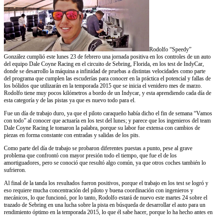
Rodolfo “Speedy”
González cumplió este lunes 23 de febrero una jornada positiva en los controles de un auto
del equipo Dale Coyne Racing en el circuito de Sebring, Florida, en los test de IndyCar,
donde se desarrollo la máquina a infinidad de pruebas a distintas velocidades como parte
del programa que cumplen las escuderías para conocer en la práctica el potencial y fallas de
los bólidos que utilizarán en la temporada 2015 que se inicia el venidero mes de marzo.
Rodolfo tiene muy pocos kilómetros a bordo de un Indycar, y esta aprendiendo cada día de
esta categoría y de las pistas ya que es nuevo todo para el.
Fue un día de trabajo duro, ya que el piloto caraqueño había dicho el fin de semana “Vamos
con todo” al conocer que actuaría en los test del lunes; y parece que los ingenieros del team
Dale Coyne Racing le tomaron la palabra, porque su labor fue extensa con cambios de
piezas en forma constante con entradas y salidas de los pits.
Como parte del día de trabajo se probaron diferentes puestas a punto, pese al grave
problema que confrontó con mayor presión todo el tiempo, que fue el de los
amortiguadores, pero se conoció que resultó algo común, ya que otros coches también lo
sufrieron.
Al final de la tanda los resultados fueron positivos, porque el trabajo en los test se logró y
eso requiere mucha concentración del piloto y buena coordinación con ingenieros y
mecánicos, lo que funcionó, por lo tanto, Rodolfo estará de nuevo este martes 24 sobre el
trazado de Sebring en una lucha sobre la pista en búsqueda de desarrollar el auto para un
rendimiento óptimo en la temporada 2015, lo que él sabe hacer, porque lo ha hecho antes en