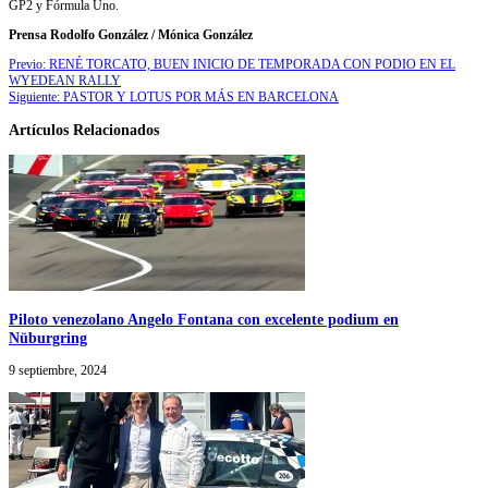
GP2 y Fórmula Uno.
Prensa Rodolfo González / Mónica González
Previo:
RENÉ TORCATO, BUEN INICIO DE TEMPORADA CON PODIO EN EL
WYEDEAN RALLY
Siguiente:
PASTOR Y LOTUS POR MÁS EN BARCELONA
Artículos Relacionados
Piloto venezolano Angelo Fontana con excelente podium en
Nüburgring
9 septiembre, 2024