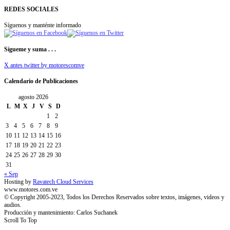
REDES SOCIALES
Síguenos y manténte informado
Sígueme y suma . . .
X antes twitter by motorescomve
Calendario de Publicaciones
agosto 2026
L
M
X
J
V
S
D
1
2
3
4
5
6
7
8
9
10
11
12
13
14
15
16
17
18
19
20
21
22
23
24
25
26
27
28
29
30
31
« Sep
Hosting by
Ravatech Cloud Services
www.motores.com.ve
© Copyright 2005-2023, Todos los Derechos Reservados sobre textos, imágenes, videos y
audios.
Producción y mantenimiento: Carlos Suchanek
Scroll To Top