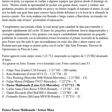
menos en pista, ya superan en vueltas a algunos equipos que giraron desde el domingo en
Jerez. “Hemos tenido la oportunidad de probar con gomas duras, suaves y medias: aún
probamos pesados de combustible en pista y no hemos exigido al máximo el motor, lo cual
nos ha dado una gran base para conocer hacia dónde debemos ir a la hora de ir afinando la
puesta a punto. Nos resta mañana con Romain y luego vamos a Barcelona, un trazado sin
duda mucho más técnico” profundizó el maracayero.
“Completamos una jornada sólida, la cual arrojó gran cantidad de data para entender y
aprender rápidamente del coche. El lunes los pequeños problemas fueron diagnosticados y
corregidos rápidamente y hoy giramos con mayor confiabilidad: únicamente un pequeño
problema de conexión con la telemetría retrasó levemente el primer recorrido de la mañana,
pero Pastor nos dio todo lo que necesitábamos en estos dos días y ahora vamos con
Romain para que tenga su primer pulso con el coche” dijo Alan Permane, Director de
Operaciones en Pista de Lotus.
Pastor agenció como mejor crono 1:22.713, mejorando su registro de 1’25″802 alcanzado
el lunes
Así giraron en Jerez. Fuente: www.formula1.com. Fotos cortesía Lotus F1
1 – Felipe Nasr (Sauber C34-Ferrari) – 1’21”545 – 108 vueltas
2 – Kimi Raikkonen (Ferrari SF15-T) – 1’21”750 – 92
3 – Nico Rosberg (Mercedes W06 Hybrid-Mercedes) – 1’21”982 – 151
4 – Felipe Massa (Williams FW37-Mercedes) – 1’22”276 – 71
5 – Pastor Maldonado (Lotus E23-Mercedes) – 1’22”713 – 96
6 – Carlos Sainz (Toro Rosso STR10-Renault) – 1’23”187 – 136
7 – Daniel Ricciardo (Red Bull RB11-Renault) – 1’23”901 – 48
8 – Fernando Alonso (McLaren MP4/30-Honda) – 1’35”553 – 32
Prensa Pastor Maldonado / Arturo Mora