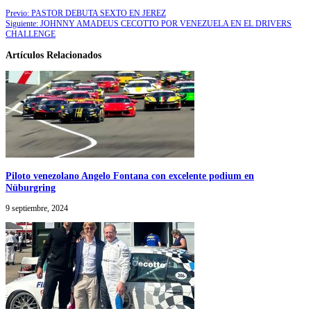
Previo:
PASTOR DEBUTA SEXTO EN JEREZ
Siguiente:
JOHNNY AMADEUS CECOTTO POR VENEZUELA EN EL DRIVERS
CHALLENGE
Artículos Relacionados
Piloto venezolano Angelo Fontana con excelente podium en
Nüburgring
9 septiembre, 2024