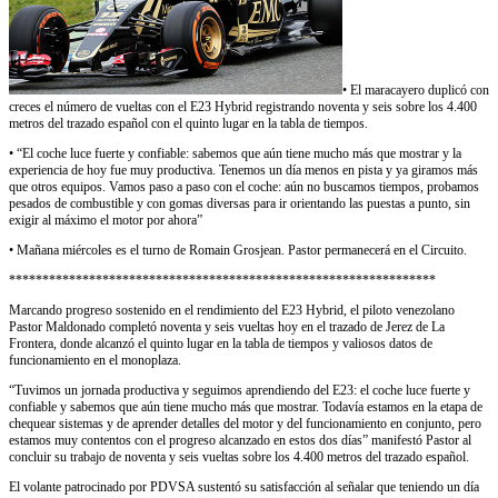
• El maracayero duplicó con
creces el número de vueltas con el E23 Hybrid registrando noventa y seis sobre los 4.400
metros del trazado español con el quinto lugar en la tabla de tiempos.
• “El coche luce fuerte y confiable: sabemos que aún tiene mucho más que mostrar y la
experiencia de hoy fue muy productiva. Tenemos un día menos en pista y ya giramos más
que otros equipos. Vamos paso a paso con el coche: aún no buscamos tiempos, probamos
pesados de combustible y con gomas diversas para ir orientando las puestas a punto, sin
exigir al máximo el motor por ahora”
• Mañana miércoles es el turno de Romain Grosjean. Pastor permanecerá en el Circuito.
****************************************************************
Marcando progreso sostenido en el rendimiento del E23 Hybrid, el piloto venezolano
Pastor Maldonado completó noventa y seis vueltas hoy en el trazado de Jerez de La
Frontera, donde alcanzó el quinto lugar en la tabla de tiempos y valiosos datos de
funcionamiento en el monoplaza.
“Tuvimos un jornada productiva y seguimos aprendiendo del E23: el coche luce fuerte y
confiable y sabemos que aún tiene mucho más que mostrar. Todavía estamos en la etapa de
chequear sistemas y de aprender detalles del motor y del funcionamiento en conjunto, pero
estamos muy contentos con el progreso alcanzado en estos dos días” manifestó Pastor al
concluir su trabajo de noventa y seis vueltas sobre los 4.400 metros del trazado español.
El volante patrocinado por PDVSA sustentó su satisfacción al señalar que teniendo un día