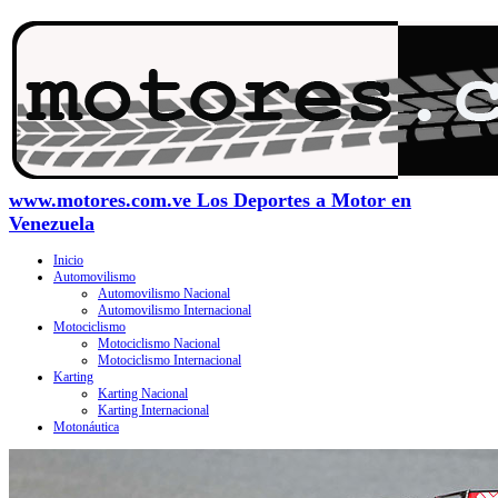
www.motores.com.ve Los Deportes a Motor en
Venezuela
Inicio
Automovilismo
Automovilismo Nacional
Automovilismo Internacional
Motociclismo
Motociclismo Nacional
Motociclismo Internacional
Karting
Karting Nacional
Karting Internacional
Motonáutica