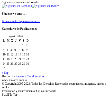
Síguenos y manténte informado
Sígueme y suma . . .
X antes twitter by motorescomve
Calendario de Publicaciones
agosto 2026
L
M
X
J
V
S
D
1
2
3
4
5
6
7
8
9
10
11
12
13
14
15
16
17
18
19
20
21
22
23
24
25
26
27
28
29
30
31
« Sep
Hosting by
Ravatech Cloud Services
www.motores.com.ve
© Copyright 2005-2023, Todos los Derechos Reservados sobre textos, imágenes, videos y
audios.
Producción y mantenimiento: Carlos Suchanek
Scroll To Top