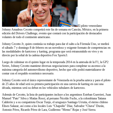
El piloto venezolano
Johnny Amadeus Cecotto competirá este fin de semana en Cancún, México, en la primera
edición del Drivers Challenge, evento que contará con la participación de destacados
volantes de todo el continente americano.
Johnny Cecotto Jr, quien continúa su trabajo para dar el salto a la Fórmula Uno, se medirá
el sábado 7 y domingo 8 de febrero en un novedoso y exigente formato de competencias en
las modalidades de kartcross y karting, programa que será retransmitido en vivo y en
directo por la señal de la cadena deportiva Fox Sports3.
Luego de culminar en el quinto lugar en la temporada 2014 en la antesala de la F1, la GP2
Series, Johnny Cecotto mantiene diversas negociaciones para completar su ascenso a la
máxima categoría del automovilismo deportivo, hecho que sólo podrá materializarse de
contar con el respaldo económico necesario.
Johnny Cecotto será el único representante de Venezuela en la prueba azteca y para el piloto
de 25 años de edad será su primera participación en una carrera de karting en casi una
década, mientras será su debut en los vehículos tubulares de kartcross.
Además de Cecotto, la lista de participantes incluye a los argentinos Esteban Guerrieri, Juan
Manuel “Pato” Silva y Matías Rossi, al peruano Nicolás Fuchs, a la colombiana Tatiana
Calderón y a su compatriota Oscar Tunjo, el uruguayo Santiago Urrutia, el eterno chileno
Eliseo Salazar, así como a los locales Luis “Chapulín” Díaz, Salvador “Chava” Durán,
Antonio Pérez, Ricardo Pérez de Lara, Guillermo “Memo” Rojas y José Sierra.