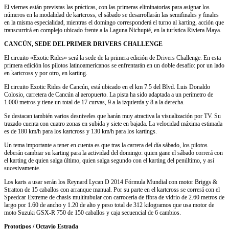
El viernes están previstas las prácticas, con las primeras eliminatorias para asignar los
números en la modalidad de kartcross, el sábado se desarrollarán las semifinales y finales
en la misma especialidad, mientras el domingo corresponderá el turno al karting, acción que
transcurrirá en complejo ubicado frente a la Laguna Nichupté, en la turística Riviera Maya.
CANCÚN, SEDE DEL PRIMER DRIVERS CHALLENGE
El circuito «Exotic Rides» será la sede de la primera edición de Drivers Challenge. En esta
primera edición los pilotos latinoamericanos se enfrentarán en un doble desafío: por un lado
en kartcross y por otro, en karting.
El circuito Exotic Rides de Cancún, está ubicado en el km 7.5 del Blvd. Luis Donaldo
Colosio, carretera de Cancún al aeropuerto. La pista ha sido adaptada a un perímetro de
1.000 metros y tiene un total de 17 curvas, 9 a la izquierda y 8 a la derecha.
Se destacan también varios desniveles que harán muy atractiva la visualización por TV. Su
trazado cuenta con cuatro zonas en subida y siete en bajada. La velocidad máxima estimada
es de 180 km/h para los kartcross y 130 km/h para los kartings.
Un tema importante a tener en cuenta es que tras la carrera del día sábado, los pilotos
deberán cambiar su karting para la actividad del domingo: quien gane el sábado correrá con
el karting de quien salga último, quien salga segundo con el karting del penúltimo, y así
sucesivamente.
Los karts a usar serán los Reynard Lycan D 2014 Fórmula Mundial con motor Briggs &
Stratton de 15 caballos con arranque manual. Por su parte en el kartcross se correrá con el
Speedcar Extreme de chasis multitubular con carrocería de fibra de vidrio de 2.60 metros de
largo por 1.60 de ancho y 1.20 de alto y peso total de 312 kilogramos que usa motor de
moto Suzuki GSX-R 750 de 150 caballos y caja secuencial de 6 cambios.
Prototipos / Octavio Estrada