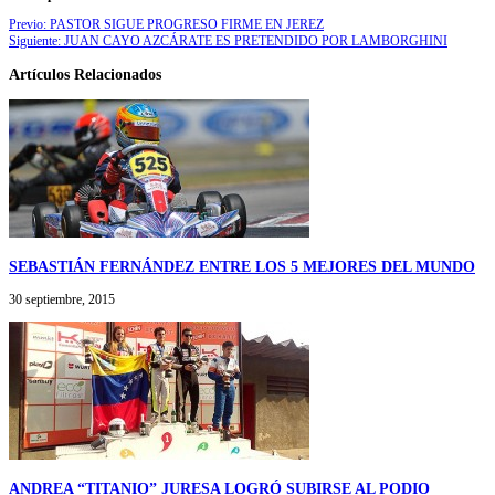
Previo:
PASTOR SIGUE PROGRESO FIRME EN JEREZ
Siguiente:
JUAN CAYO AZCÁRATE ES PRETENDIDO POR LAMBORGHINI
Artículos Relacionados
SEBASTIÁN FERNÁNDEZ ENTRE LOS 5 MEJORES DEL MUNDO
30 septiembre, 2015
ANDREA “TITANIO” JURESA LOGRÓ SUBIRSE AL PODIO