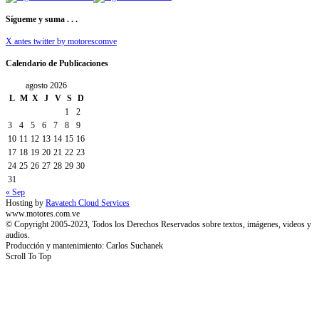
Sígueme y suma . . .
X antes twitter by motorescomve
Calendario de Publicaciones
agosto 2026
L
M
X
J
V
S
D
1
2
3
4
5
6
7
8
9
10
11
12
13
14
15
16
17
18
19
20
21
22
23
24
25
26
27
28
29
30
31
« Sep
Hosting by
Ravatech Cloud Services
www.motores.com.ve
© Copyright 2005-2023, Todos los Derechos Reservados sobre textos, imágenes, videos y
audios.
Producción y mantenimiento: Carlos Suchanek
Scroll To Top