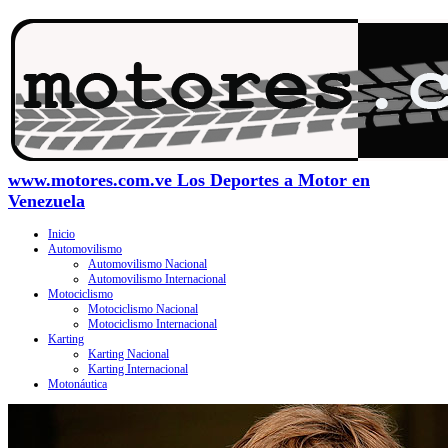
www.motores.com.ve Los Deportes a Motor en
Venezuela
Inicio
Automovilismo
Automovilismo Nacional
Automovilismo Internacional
Motociclismo
Motociclismo Nacional
Motociclismo Internacional
Karting
Karting Nacional
Karting Internacional
Motonáutica