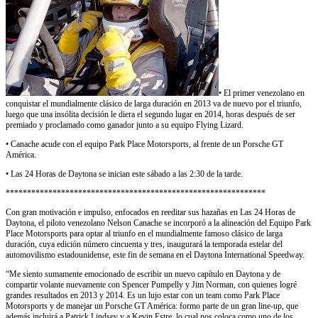
• El primer venezolano en
conquistar el mundialmente clásico de larga duración en 2013 va de nuevo por el triunfo,
luego que una insólita decisión le diera el segundo lugar en 2014, horas después de ser
premiado y proclamado como ganador junto a su equipo Flying Lizard.
• Canache acude con el equipo Park Place Motorsports, al frente de un Porsche GT
América.
• Las 24 Horas de Daytona se inician este sábado a las 2:30 de la tarde.
*************************************************************
Con gran motivación e impulso, enfocados en reeditar sus hazañas en Las 24 Horas de
Daytona, el piloto venezolano Nelson Canache se incorporó a la alineación del Equipo Park
Place Motorsports para optar al triunfo en el mundialmente famoso clásico de larga
duración, cuya edición número cincuenta y tres, inaugurará la temporada estelar del
automovilismo estadounidense, este fin de semana en el Daytona International Speedway.
“Me siento sumamente emocionado de escribir un nuevo capítulo en Daytona y de
compartir volante nuevamente con Spencer Pumpelly y Jim Norman, con quienes logré
grandes resultados en 2013 y 2014. Es un lujo estar con un team como Park Place
Motorsports y de manejar un Porsche GT América: formo parte de un gran line-up, que
además incluirá a Patrick Lindsey y a Kevin Estre, lo cual nos coloca como uno de los