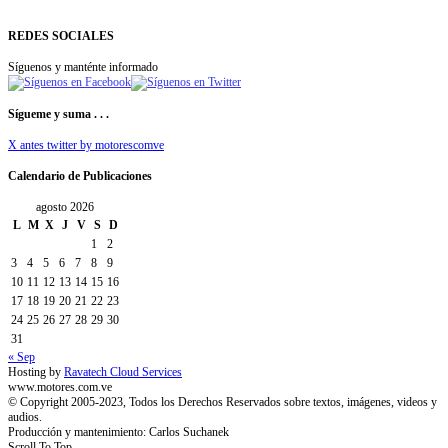
REDES SOCIALES
Síguenos y manténte informado
Sígueme y suma . . .
X antes twitter by motorescomve
Calendario de Publicaciones
agosto 2026
L
M
X
J
V
S
D
1
2
3
4
5
6
7
8
9
10
11
12
13
14
15
16
17
18
19
20
21
22
23
24
25
26
27
28
29
30
31
« Sep
Hosting by
Ravatech Cloud Services
www.motores.com.ve
© Copyright 2005-2023, Todos los Derechos Reservados sobre textos, imágenes, videos y
audios.
Producción y mantenimiento: Carlos Suchanek
Scroll To Top