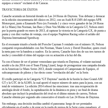
equipos a vencer” exclamó el de Caracas.
TRAYECTORIA DE ÉXITOS
Canache acumula un historial dorado en Las 24 Horas de Daytona. Tras debutar y destacar
en la edición cincuentenaria del clásico en 2012, con un Audi R-8 LMS del equipo APR
Motorsport, junto a Emanuele Pirro (ex Formula 1 y cinco veces ganador de las 24 Horas
de Le Mans) Jim Norman, Ian Bass y Dion Von Moltke en la Categoría GT, Nelson entró
por la puerta grande en enero de 2013, al capturar la victoria en la Categoría GX, de punta a
punta y con diez vueltas de ventaja, con el equipo Napleton Racing sobre el asfalto del
Daytona International Speedway.
En el resonante triunfo a bordo del Porsche Cayman S rotulado con el número 16, Nelson
compartió responsabilidades con Jim Norman, Shane Lewis y David Donohue, quien cruzó
la meta para ver la bandera a cuadros. En la carrera, Canache hizo dos de sus tres turnos de
noche y consolidó el ritmo del equipo con su actuación a la luz del día.
Ya con el honor de ser el primer venezolano que triunfa en Daytona, el volante nacional
acudió a la cita 2014 con el Team Flying Lizard, luego de protagonizar una campaña dorada
en la American Le Mans Series 2013, donde conquistó el Campeonato de Equipos, el
subcampeonato de pilotos y fue electo como “revelación del año” en la Serie.
El criollo participó en la Categoría “GT Daytona” nacida de la fusión la clase Grand-AM
GT y la GTC de la ALMS, la cual aportó el mayor número de autos para la justa, con un
total de veintinueve. La edición 2014 rebosó las emociones: tras una recuperación de
antología desde el fondo, la capitalización de la dinámica en pista y un final de drama
absoluto que incluyó la penalización del rival en el último minuto de carrera, Nelson
Canache obtenía por segundo año consecutivo el triunfo en Las 24 Horas de Daytona.
Sin embargo, una decisión insólita cambió el panorama: luego de ser premiados
oficialmente en el podio y de estar en la rueda de prensa de la Serie como ganadores, el