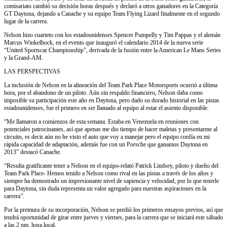
comisariato cambió su decisión horas después y declaró a otros ganadores en la Categoría
GT Daytona, dejando a Canache y su equipo Team Flying Lizard finalmente en el segundo
lugar de la carrera.
Nelson hizo cuarteto con los estadounidenses Spencer Pumpelly y Tim Pappas y el alemán
Marcus Winkelhock, en el evento que inauguró el calendario 2014 de la nueva serie
“United Sportscar Championship”, derivada de la fusión entre la American Le Mans Series
y la Grand-AM.
LAS PERSPECTIVAS
La inclusión de Nelson en la alineación del Team Park Place Motorsports ocurrió a última
hora, por el abandono de un piloto. Aún sin respaldo financiero, Nelson daba como
imposible su participación este año en Daytona, pero dado su dorado historial en las pistas
estadounidenses, fue el primero en ser llamado al equipo al estar el asiento disponible.
“Me llamaron a comienzos de esta semana. Estaba en Venezuela en reuniones con
potenciales patrocinantes, así que apenas me dio tiempo de hacer maletas y presentarme al
circuito, es decir aún no he visto el auto que voy a manejar pero el equipo confía en mi
rápida capacidad de adaptación, además fue con un Porsche que ganamos Daytona en
2013” destacó Canache.
“Resulta gratificante tener a Nelson en el equipo-relató Patrick Lindsey, piloto y dueño del
Team Park Place- Hemos tenido a Nelson como rival en las pistas a través de los años y
siempre ha demostrado un impresionante nivel de sapiencia y velocidad, por lo que tenerle
para Daytona, sin duda representa un valor agregado para nuestras aspiraciones en la
carrera”.
Por la premura de su incorporación, Nelson se perdió los primeros ensayos previos, así que
tendrá oportunidad de girar entre jueves y viernes, para la carrera que se iniciará este sábado
a las 2 pm, hora local.