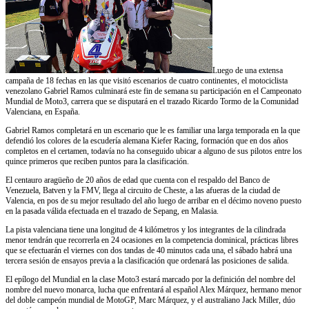
Luego de una extensa
campaña de 18 fechas en las que visitó escenarios de cuatro continentes, el motociclista
venezolano Gabriel Ramos culminará este fin de semana su participación en el Campeonato
Mundial de Moto3, carrera que se disputará en el trazado Ricardo Tormo de la Comunidad
Valenciana, en España.
Gabriel Ramos completará en un escenario que le es familiar una larga temporada en la que
defendió los colores de la escudería alemana Kiefer Racing, formación que en dos años
completos en el certamen, todavía no ha conseguido ubicar a alguno de sus pilotos entre los
quince primeros que reciben puntos para la clasificación.
El centauro aragüeño de 20 años de edad que cuenta con el respaldo del Banco de
Venezuela, Batven y la FMV, llega al circuito de Cheste, a las afueras de la ciudad de
Valencia, en pos de su mejor resultado del año luego de arribar en el décimo noveno puesto
en la pasada válida efectuada en el trazado de Sepang, en Malasia.
La pista valenciana tiene una longitud de 4 kilómetros y los integrantes de la cilindrada
menor tendrán que recorrerla en 24 ocasiones en la competencia dominical, prácticas libres
que se efectuarán el viernes con dos tandas de 40 minutos cada una, el sábado habrá una
tercera sesión de ensayos previa a la clasificación que ordenará las posiciones de salida.
El epílogo del Mundial en la clase Moto3 estará marcado por la definición del nombre del
nombre del nuevo monarca, lucha que enfrentará al español Alex Márquez, hermano menor
del doble campeón mundial de MotoGP, Marc Márquez, y el australiano Jack Miller, dúo