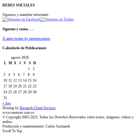
REDES SOCIALES
Síguenos y manténte informado
Sígueme y suma . . .
X antes twitter by motorescomve
Calendario de Publicaciones
agosto 2026
L
M
X
J
V
S
D
1
2
3
4
5
6
7
8
9
10
11
12
13
14
15
16
17
18
19
20
21
22
23
24
25
26
27
28
29
30
31
« Sep
Hosting by
Ravatech Cloud Services
www.motores.com.ve
© Copyright 2005-2023, Todos los Derechos Reservados sobre textos, imágenes, videos y
audios.
Producción y mantenimiento: Carlos Suchanek
Scroll To Top