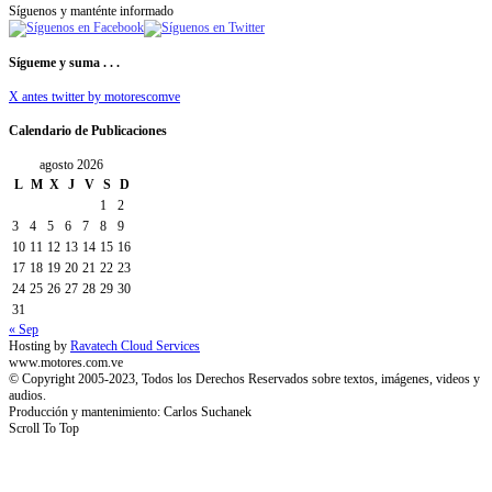
Síguenos y manténte informado
Sígueme y suma . . .
X antes twitter by motorescomve
Calendario de Publicaciones
agosto 2026
L
M
X
J
V
S
D
1
2
3
4
5
6
7
8
9
10
11
12
13
14
15
16
17
18
19
20
21
22
23
24
25
26
27
28
29
30
31
« Sep
Hosting by
Ravatech Cloud Services
www.motores.com.ve
© Copyright 2005-2023, Todos los Derechos Reservados sobre textos, imágenes, videos y
audios.
Producción y mantenimiento: Carlos Suchanek
Scroll To Top