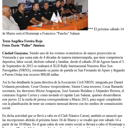
*** El próximo sábado 14
de Marzo será el Homenaje a Francisco “Pancho” Salazar.
Texto Angélica Fereira Rojo
Fotos Darío “Palito” Jiménez
Ciudad Guayana
, Siendo uno de los eventos ecoturísticos de mayor proyección en
Venezuela y que suma más de 4 décadas de manera ininterrumpida, que tiene competencia
deportiva, labor social, disfrute cultural y familiar, desde el sábado 29 de Agosto hasta el 5
de Septiembre de 2015 se realizará el XLII Rally Internacional Nuestros Ríos Son
Navegables (NRNS), retomando su punto de partida en San Fernando de Apure y llegando
a Puerto Ordaz tras recorrer 969,60 millas.
Así lo fue detallando la junta directiva de la Asociación Civil NRSN, integrada por Daniel
Urdaneta presidente, Cesar Oronoz vicepresidente, Simón Cotua tesorero, Cesar Bastardo
secretario, los directores Héctor Araguayan, José Antonio Bufalino y Alejandro Herrera, el
comisario Argenis Correa y como invitado el capitán Luis Salazar, quienes desarrollaron
este jueves 12 la rueda de prensa correspondiente a Marzo 2015, para seguir cumpliendo
con la planificación de tener un contacto mensual directo con los medios de comunicación
social.
En dicha actividad que se llevó a cabo en el Club Náutico Caroní, también se anunció que
las inscripciones abrirán el próximo lunes 16 de Marzo y se resaltó que este sábado 14 a
partir de las 10:00am. En el gran salón de este centro social se llevará a cabo el Homenaje a