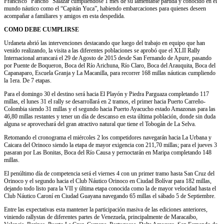
Francisco “Pancho” Salazar cumpliéndose 1 mes de su lamentable partida y conocido en el
mundo náutico como el “Capitán Yuca”, habiendo embarcaciones para quienes deseen
acompañar a familiares y amigos en esta despedida.
COMO DEBE CUMPLIRSE
Urdaneta abrió las intervenciones destacando que luego del trabajo en equipo que han
venido realizando, la visita a las diferentes poblaciones se aprobó que el XLII Rally
Internacional arrancará el 29 de Agosto de 2015 desde San Fernando de Apure, pasando
por Puente de Boqueron, Boca del Río Arichuna, Río Claro, Boca del Arauquita, Boca del
Capanaparo, Escuela Granja y La Macanilla, para recorrer 168 millas náuticas cumpliendo
la 1era. De 7 etapas.
Para el domingo 30 el destino será hacia El Playón y Piedra Parguaza completando 117
millas, el lunes 31 el rally se desarrollará en 2 tramos, el primer hacia Puerto Carreño-
Colombia siendo 31 millas y el segundo hacia Puerto Ayacucho estado Amazonas para las
46,80 millas restantes y tener un día de descanso en esta última población, donde sin duda
alguna se aprovechará del gran atractivo natural que tiene el Tobogán de La Selva.
Retomando el cronograma el miércoles 2 los competidores navegarán hacia La Urbana y
Caicara del Orinoco siendo la etapa de mayor exigencia con 211,70 millas; para el jueves 3
pasaran por Las Bonitas, Boca del Río Causa y pernoctarán en Maripa completando 148
millas.
El penúltimo día de competencia será el viernes 4 con un primer tramo hasta San Cruz del
Orinoco y el segundo hacia el Club Náutico Orinoco en Ciudad Bolívar para 182 millas,
dejando todo listo para la VII y última etapa conocida como la de mayor velocidad hasta el
Club Náutico Caroní en Ciudad Guayana navegando 65 millas el sábado 5 de Septiembre.
Entre las expectativas esta mantener la participación masiva de las ediciones anteriores,
viniendo rallystas de diferentes partes de Venezuela, principalmente de Maracaibo,