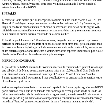
Valencia, Barinas, Puerto La Cruz, Cumana, Portuguesa, Delta Amacuro, San Fernando de
Apure, Guárico, Puerto Ayacucho, entre otros y sin duda alguna de Bolívar, siendo el
estado donde hace vida NRSN.
SIN FALTA
El tesorero Cotua detalló que las inscripciones abrirán el lunes 16 de Marzo a las 12:01am.
Hasta el 15 de Mayo como primera etapa para las embarcaciones de 1, 2 y 3 motores, ya
luego de esa fecha habrá aumento en el canon de inversión; solo serán por la página Web
oficial de esta organización www.nuestrosriossonnavegables.com y se mantiene la entrega
de un premio al primer inscrito, valorando su espíritu náutico.
El limité de participantes son 120 embarcaciones, luego de que se cumpla el cupo serán
cerradas de inmediato y se analizará si es posible o no abrir otros más, pero sin alterar todo
lo correspondiente a logística, principalmente en el suministro de combustible, los espacios
en las diferentes poblaciones ribereñas a visitar entre otros aspectos importantes, por ello se
hizo la invitación a inscribirse dentro de la primera etapa.
MERECIDO HOMENAJE
El presidente de NRSN haciendo la invitación abierta a la comunidad en general, resalto que
este sábado 14 de Marzo comenzando con una misa a las 10:00am. En el Gran Salón del
Club Náutico Caroní, se realizará el homenaje al “Capitán Yuca”, Francisco “Pancho”
Salazar quien cumplirá exactamente 1 mes de fallecido y sus cenizas serán esparcidas entre
el Río Orinoco y el Caroní.
Así lo fue explicando también su hermano el capitán Luis Salazar, quien agradeció a NRSN
por la seriedad con la que se ha tomado este homenaje al eterno juez de salida de un de los
rallys internacionales más largo del mundo en aguas de río, además extendió la invitación a
todos los que de alguna manera u otra compartieron o conocieron al carismático lanchero y
periodista “Pancho” quien es recordado con la frase “no muere quien no se olvida”.