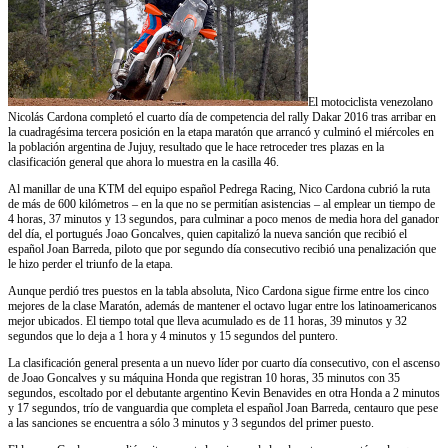
El motociclista venezolano
Nicolás Cardona completó el cuarto día de competencia del rally Dakar 2016 tras arribar en
la cuadragésima tercera posición en la etapa maratón que arrancó y culminó el miércoles en
la población argentina de Jujuy, resultado que le hace retroceder tres plazas en la
clasificación general que ahora lo muestra en la casilla 46.
Al manillar de una KTM del equipo español Pedrega Racing, Nico Cardona cubrió la ruta
de más de 600 kilómetros – en la que no se permitían asistencias – al emplear un tiempo de
4 horas, 37 minutos y 13 segundos, para culminar a poco menos de media hora del ganador
del día, el portugués Joao Goncalves, quien capitalizó la nueva sanción que recibió el
español Joan Barreda, piloto que por segundo día consecutivo recibió una penalización que
le hizo perder el triunfo de la etapa.
Aunque perdió tres puestos en la tabla absoluta, Nico Cardona sigue firme entre los cinco
mejores de la clase Maratón, además de mantener el octavo lugar entre los latinoamericanos
mejor ubicados. El tiempo total que lleva acumulado es de 11 horas, 39 minutos y 32
segundos que lo deja a 1 hora y 4 minutos y 15 segundos del puntero.
La clasificación general presenta a un nuevo líder por cuarto día consecutivo, con el ascenso
de Joao Goncalves y su máquina Honda que registran 10 horas, 35 minutos con 35
segundos, escoltado por el debutante argentino Kevin Benavides en otra Honda a 2 minutos
y 17 segundos, trío de vanguardia que completa el español Joan Barreda, centauro que pese
a las sanciones se encuentra a sólo 3 minutos y 3 segundos del primer puesto.