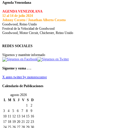
Agenda Venezolana
AGENDA VENEZOLANA
12 al 14 de julio 2024
Johnny Cecotto / Jonathan Alberto Cecotto
Goodwood, Reino Unido
Festival de la Velocidad de Goodwood
Goodwood, Motor Circuit, Chichester, Reino Unido
REDES SOCIALES
Síguenos y manténte informado
Sígueme y suma . . .
X antes twitter by motorescomve
Calendario de Publicaciones
agosto 2026
L
M
X
J
V
S
D
1
2
3
4
5
6
7
8
9
10
11
12
13
14
15
16
17
18
19
20
21
22
23
24
25
26
27
28
29
30