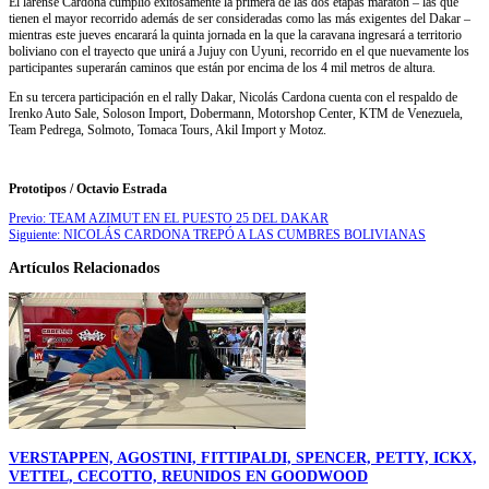
El larense Cardona cumplió exitosamente la primera de las dos etapas maratón – las que
tienen el mayor recorrido además de ser consideradas como las más exigentes del Dakar –
mientras este jueves encarará la quinta jornada en la que la caravana ingresará a territorio
boliviano con el trayecto que unirá a Jujuy con Uyuni, recorrido en el que nuevamente los
participantes superarán caminos que están por encima de los 4 mil metros de altura.
En su tercera participación en el rally Dakar, Nicolás Cardona cuenta con el respaldo de
Irenko Auto Sale, Soloson Import, Dobermann, Motorshop Center, KTM de Venezuela,
Team Pedrega, Solmoto, Tomaca Tours, Akil Import y Motoz.
Prototipos / Octavio Estrada
Previo:
TEAM AZIMUT EN EL PUESTO 25 DEL DAKAR
Siguiente:
NICOLÁS CARDONA TREPÓ A LAS CUMBRES BOLIVIANAS
Artículos Relacionados
VERSTAPPEN, AGOSTINI, FITTIPALDI, SPENCER, PETTY, ICKX,
VETTEL, CECOTTO, REUNIDOS EN GOODWOOD