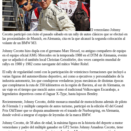
El venezolano Johnny
Cecotto participó con éxito el pasado sábado en un rally de autos clásicos que se efectuó en
las proximidades de Munich, en Alemania, cita en la que alcanzó la segunda colocación al
volante de un BMW M3.
Johnny Cecotto hizo dupla con el germano Marc Hessel, su antiguo compañero de equipo
en el equipo oficial AMG Mercedes en la temporada 1988 en el DTM de Alemania, evento
que se adjudicó el también local Christian Geistdörfer, dos veces campeón mundial de
rallys en 1980 y 1982 como navegante del mítico Walter Rohrl.
El rally de regularidad contó con la participación de veinticinco formaciones que incluyó a
varias figuras del automovilismo deportivo, así como a ejecutivos y personalidades de la
industria automotriz, los que condujeron verdaderas joyas mecánicas de distintas épocas
que completaron la ruta de 350 kilómetros en la región de Baviera, al sur de Alemania, en
un viaje en el tiempo que mezcló autos como el tradicional Volkswagen Escarabajo, a
legendarios deportivos como el Jaguar X-Type, hasta lujosos Bentley.
Recientemente, Johnny Cecotto, doble monarca mundial de motociclismo además de piloto
de Fórmula 1 y múltiple campeón de autos turismo, participó en la edición 43 del Grand
Prix OldTimer que se disputa anualmente en el trazado de Nurburgring, en Alemania,
donde volvió a integrar el equipo de leyendas de la marca BMW.
Johnny Cecotto, de 58 años de edad, la máxima figura en la historia del deporte a motor
venezolano y padre del múltiple ganador en GP2 Series Johnny Amadeus Cecotto, tiene