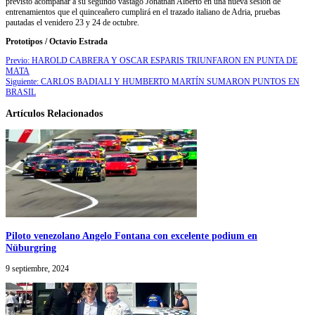
previsto acompañar a su segundo vástago Jonathan Alberto en una nueva sesión de
entrenamientos que el quinceañero cumplirá en el trazado italiano de Adria, pruebas
pautadas el venidero 23 y 24 de octubre.
Prototipos / Octavio Estrada
Previo:
HAROLD CABRERA Y OSCAR ESPARIS TRIUNFARON EN PUNTA DE
MATA
Siguiente:
CARLOS BADIALI Y HUMBERTO MARTÍN SUMARON PUNTOS EN
BRASIL
Artículos Relacionados
Piloto venezolano Angelo Fontana con excelente podium en
Nüburgring
9 septiembre, 2024