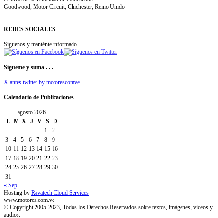
Goodwood, Motor Circuit, Chichester, Reino Unido
REDES SOCIALES
Síguenos y manténte informado
Sígueme y suma . . .
X antes twitter by motorescomve
Calendario de Publicaciones
agosto 2026
L
M
X
J
V
S
D
1
2
3
4
5
6
7
8
9
10
11
12
13
14
15
16
17
18
19
20
21
22
23
24
25
26
27
28
29
30
31
« Sep
Hosting by
Ravatech Cloud Services
www.motores.com.ve
© Copyright 2005-2023, Todos los Derechos Reservados sobre textos, imágenes, videos y
audios.