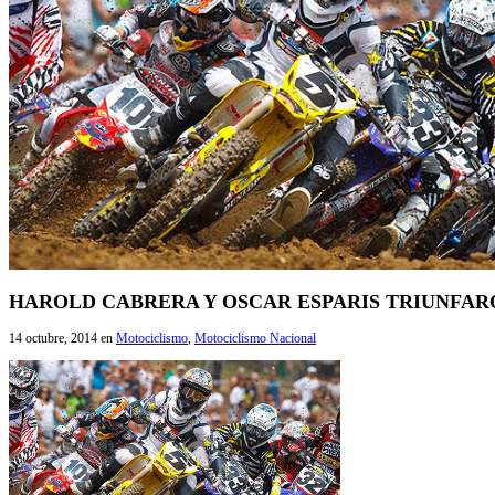
HAROLD CABRERA Y OSCAR ESPARIS TRIUNFAR
14 octubre, 2014
en
Motociclismo
,
Motociclismo Nacional