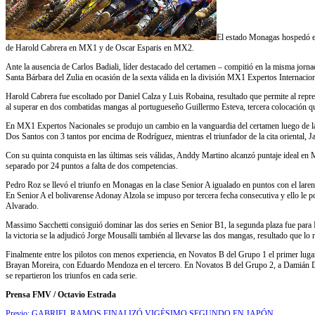
El estado Monagas hospedó el 
de Harold Cabrera en MX1 y de Oscar Esparis en MX2.
Ante la ausencia de Carlos Badiali, líder destacado del certamen – compitió en la misma jorna
Santa Bárbara del Zulia en ocasión de la sexta válida en la división MX1 Expertos Internaciona
Harold Cabrera fue escoltado por Daniel Calza y Luis Robaina, resultado que permite al repre
al superar en dos combatidas mangas al portugueseño Guillermo Esteva, tercera colocación q
En MX1 Expertos Nacionales se produjo un cambio en la vanguardia del certamen luego de la s
Dos Santos con 3 tantos por encima de Rodríguez, mientras el triunfador de la cita oriental, 
Con su quinta conquista en las últimas seis válidas, Anddy Martino alcanzó puntaje ideal en M
separado por 24 puntos a falta de dos competencias.
Pedro Roz se llevó el triunfo en Monagas en la clase Senior A igualado en puntos con el larens
En Senior A el bolivarense Adonay Alzola se impuso por tercera fecha consecutiva y ello le po
Alvarado.
Massimo Sacchetti consiguió dominar las dos series en Senior B1, la segunda plaza fue par
la victoria se la adjudicó Jorge Mousalli también al llevarse las dos mangas, resultado que lo 
Finalmente entre los pilotos con menos experiencia, en Novatos B del Grupo 1 el primer lugar 
Brayan Moreira, con Eduardo Mendoza en el tercero. En Novatos B del Grupo 2, a Damián Déci
se repartieron los triunfos en cada serie.
Prensa FMV / Octavio Estrada
Previo:
GABRIEL RAMOS FINALIZÓ VIGÉSIMO SEGUNDO EN JAPÓN