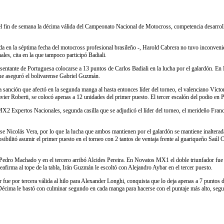
fin de semana la décima válida del Campeonato Nacional de Motocross, competencia desarrollada
da en la séptima fecha del motocross profesional brasileño -, Harold Cabrera no tuvo inconvenie
les, cita en la que tampoco participó Badiali.
sentante de Portuguesa colocarse a 13 puntos de Carlos Badiali en la lucha por el galardón. En 
ue aseguró el bolivarense Gabriel Guzmán.
anción que afectó en la segunda manga al hasta entonces líder del torneo, el valenciano Vícto
Javier Roberti, se colocó apenas a 12 unidades del primer puesto. El tercer escalón del podio en
X2 Expertos Nacionales, segunda casilla que se adjudicó el líder del torneo, el merideño France
e Nicolás Vera, por lo que la lucha que ambos mantienen por el galardón se mantiene inalterada 
sibilitó asumir el primer puesto en el torneo con 2 tantos de ventaja frente al guariqueño Saúl
a Pedro Machado y en el tercero arribó Alcides Pereira. En Novatos MX1 el doble triunfador 
reafirma al tope de la tabla, Irán Guzmán le escoltó con Alejandro Aybar en el tercer puesto.
fue por tercera válida al hilo para Alexander Longhi, conquista que lo deja apenas a 7 puntos d
ma le bastó con culminar segundo en cada manga para hacerse con el puntaje más alto, segunda