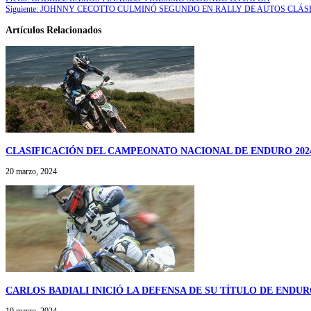
Siguiente:
JOHNNY CECOTTO CULMINÓ SEGUNDO EN RALLY DE AUTOS CLÁS
Artículos Relacionados
CLASIFICACIÓN DEL CAMPEONATO NACIONAL DE ENDURO 202
20 marzo, 2024
CARLOS BADIALI INICIÓ LA DEFENSA DE SU TÍTULO DE ENDU
19 marzo, 2024