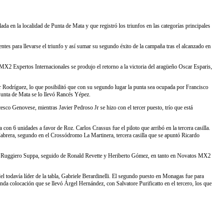
 en la localidad de Punta de Mata y que registró los triunfos en las categorías principales
ntes para llevarse el triunfo y así sumar su segundo éxito de la campaña tras el alcanzado en
MX2 Expertos Internacionales se produjo el retorno a la victoria del aragüeño Oscar Esparis,
r Rodríguez, lo que posibilitó que con su segundo lugar la punta sea ocupada por Francisco
 Punta de Mata se lo llevó Rancés Yépez.
sco Genovese, mientras Javier Pedroso Jr se hizo con el tercer puesto, trío que está
con 6 unidades a favor de Roz. Carlos Crassus fue el piloto que arribó en la tercera casilla.
 Cabrera, segundo en el Crossódromo La Martinera, tercera casilla que se apuntó Ricardo
fue Ruggiero Suppa, seguido de Ronald Revette y Heriberto Gómez, en tanto en Novatos MX2
el todavía líder de la tabla, Gabriele Berardinelli. El segundo puesto en Monagas fue para
 colocación que se llevó Árgel Hernández, con Salvatore Purificatto en el tercero, los que