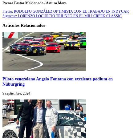
Prensa Pastor Maldonado / Arturo Mora
Previo:
RODOLFO GONZÁLEZ OPTIMISTA CON EL TRABAJO EN INDYCAR
Siguiente:
LORENZO LOCURCIO TRIUNFÓ EN EL MILLCREEK CLASSIC
Artículos Relacionados
Piloto venezolano Angelo Fontana con excelente podium en
Nüburgring
9 septiembre, 2024