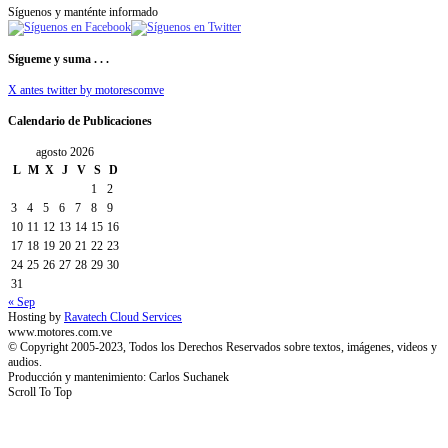
Síguenos y manténte informado
Sígueme y suma . . .
X antes twitter by motorescomve
Calendario de Publicaciones
agosto 2026
L
M
X
J
V
S
D
1
2
3
4
5
6
7
8
9
10
11
12
13
14
15
16
17
18
19
20
21
22
23
24
25
26
27
28
29
30
31
« Sep
Hosting by
Ravatech Cloud Services
www.motores.com.ve
© Copyright 2005-2023, Todos los Derechos Reservados sobre textos, imágenes, videos y
audios.
Producción y mantenimiento: Carlos Suchanek
Scroll To Top