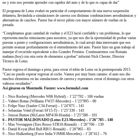
no y esto nos permite aprender con rapidez del auto y de lo que es capaz de dar”
El programa de Lotus evaluó en particular el comportamiento de una nueva suspensión
delantera, llevándola a simulaciones de carrera con distintas combinaciones aerodinámicas y
alternativas de cauchos. Pastor fue el tercer piloto con mayor número de vueltas en la
jornada.
“Completamos gran cantidad de vueltas y el E23 lució confiable y sin problemas, lo que
representa mucho entusiasmo para nosotros, ya que nos dio la oportunidad de probar varias
puestas a punto y configuraciones aerodinámicas, lo cual arrojó data interesante que nos
permite avanzar profundamente en el entendimiento del auto. Pastor hizo un gran trabajo al
manejar el recorrido equivalente a dos Grandes Premios. Continuaremos con Romain
mañana (hoy) con otra serie de elementos a probar” informó Nick Chester, Director
Técnico de Lotus.
Pastor regresa el domingo a pista, para cerrar el telón de Lotus en la pretemporada 2015.
“Casi no puedo esperar regresar al coche. Vamos por muy buen camino: el auto nos dio
muchos elementos en las simulaciones de carrera y esperamos cerrar el domingo con otros
valiosos resultados”.
Así giraron en Montmeló. Fuente: www.formula1.com
1 – Nico Rosberg (Mercedes W06 Hybrid) – 1’22″792 – 106 vueltas
2 – Valtteri Bottas (Williams FW37-Mercedes) – 1’23”995 – 90
3 – Felipe Nasr (Sauber C34-Ferrari) – 1’24”071 – 141
4 – Sebastian Vettel (Ferrari SF15-T) – 1’25″339 – 143
5 – Jenson Button (McLaren MP4/30-Honda) – 1’25″590 – 101
6 – PASTOR MALDONADO (Lotus E23-Mercedes) – 1’26″705 – 140
7 – Max Verstappen (Toro Rosso STR10-Renault) – 1’26″766 – 139
8 – Daniil Kvyat (Red Bull RB11-Renault) – 1’26″965 – 83
9 – Nico Hulkenberg (Force India VJM08-Mercedes) – 1’28”412 – 76