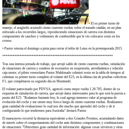
• El su primer turno de
manejo, el aragüeño acumuló ciento cuarenta vueltas sobre el trazado catalán, en un plan
enfocado a los recorridos largos, reproduciendo situaciones de carrera con distintos
componentes de cauchos y volúmenes de combustible que le vio colocarse sexto en los
cronos.
• Pastor retorna el domingo a pista para cerrar el telón de Lotus en la pretemporada 2015.
****************************************************************
Tras una intensa jornada de trabajo, que arrojó saldo de ciento cuarenta vueltas, simulación
de situaciones de carrera y sondeos de escenarios en suspensión, aerodinámica y relación
caja motor, el piloto venezolano Pastor Maldonado culminó sexto en la tabla de tiempos al
culminar su primer turno completo al volante del E23, en la última cita de pruebas colectivas
F1, que completaron su segundo día en Montmeló.
El volante patrocinado por PDVSA, agenció como mejor vuelta 1.26.705, dentro de su
esquema de simulación de carrera, que arrojó datos interesantes para lo que será la puesta a
punto del E23. “Rodamos bastante hoy, lo cual agrega inmenso valor al programa de
evolución del coche y me siento muy fresco luego de ciento cuarenta vueltas. Realizamos
gran cantidad de evaluaciones lo cual nos dio mucho que aprender del coche y de ir
configurando lo que tendremos para Australia” destacó Pastor.
El maracayero recorrió la distancia equivalente a dos Grandes Premios, acumulando datos
de interés sobre el comportamiento del coche ante distintos componentes y combinaciones
de situaciones.”Obtuvimos gran cantidad de información: algunas cosas sirvieron y otras