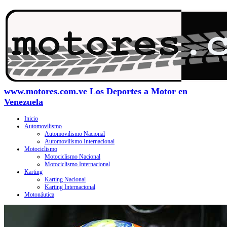
www.motores.com.ve Los Deportes a Motor en
Venezuela
Inicio
Automovilismo
Automovilismo Nacional
Automovilismo Internacional
Motociclismo
Motociclismo Nacional
Motociclismo Internacional
Karting
Karting Nacional
Karting Internacional
Motonáutica