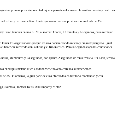
gésima primera posición, resultado que le permite colocarse en la casilla cuarenta y cuatro en
illa Carlos Paz y Termas de Río Hondo que contó con una prueba cronometrada de 355
Toby Price, también en una KTM, al marcar 3 horas, 17 minutos y 6 segundos, para aventajar
n tomar los organizadores porque los ríos habían crecido mucho y era muy peligroso. Igual
hacer ese recorrido con la lluvia y el frío intensos. Para la segunda etapa las condiciones
3 horas, 46 minutos y 24 segundos, con apenas 2 segundos de renta frente a Rui Faria, tercera
entras el barquisimetano Nico Cardona viene noveno entre los suramericanos.
l de 350 kilómetros, la gran parte de ellos efectuados en territorio montañoso y con
ega, Solmoto, Tomaca Tours, Akil Import y Motoz.