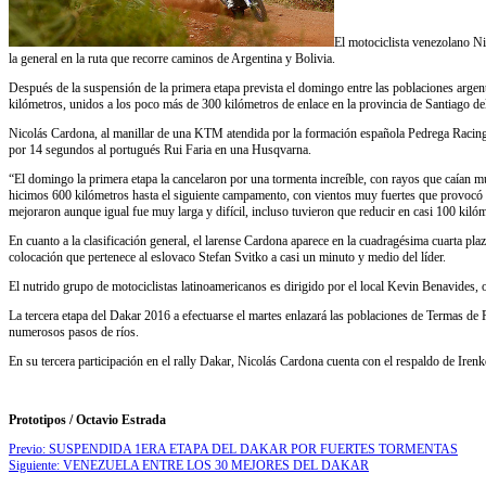
El motociclista venezolano Ni
la general en la ruta que recorre caminos de Argentina y Bolivia.
Después de la suspensión de la primera etapa prevista el domingo entre las poblaciones arge
kilómetros, unidos a los poco más de 300 kilómetros de enlace en la provincia de Santiago de
Nicolás Cardona, al manillar de una KTM atendida por la formación española Pedrega Racing, 
por 14 segundos al portugués Rui Faria en una Husqvarna.
“El domingo la primera etapa la cancelaron por una tormenta increíble, con rayos que caían 
hicimos 600 kilómetros hasta el siguiente campamento, con vientos muy fuertes que provocó la 
mejoraron aunque igual fue muy larga y difícil, incluso tuvieron que reducir en casi 100 kiló
En cuanto a la clasificación general, el larense Cardona aparece en la cuadragésima cuarta p
colocación que pertenece al eslovaco Stefan Svitko a casi un minuto y medio del líder.
El nutrido grupo de motociclistas latinoamericanos es dirigido por el local Kevin Benavides,
La tercera etapa del Dakar 2016 a efectuarse el martes enlazará las poblaciones de Termas de 
numerosos pasos de ríos.
En su tercera participación en el rally Dakar, Nicolás Cardona cuenta con el respaldo de
Prototipos / Octavio Estrada
Previo:
SUSPENDIDA 1ERA ETAPA DEL DAKAR POR FUERTES TORMENTAS
Siguiente:
VENEZUELA ENTRE LOS 30 MEJORES DEL DAKAR