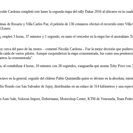
colás Cardona completó este lunes la segunda etapa del rally Dakar 2016 al ubicarse en la cuadra
ntinas de Rosario y Villa Carlos Paz, el pelotón de 136 centauros efectuó el recorrido entre V
l Estero.
empleó 3 horas, 37 minutos y 1 segundo, en tanto el vencedor en la etapa fue el australiano 
muy cerca del paso de las motos – comentó Nicolás Cardona – Fue la mejor decisión que pudiero
caída de varios pilotos. Aunque suspendieron la etapa cronometrada, fue como una penitencia el 
metros la cronometrada”.
laza, al contabilizar 4 horas, 10 minutos con 28 segundos, vanguardia que asume Toby Price con 
 octavo en la general, seguido del chileno Pablo Quintanilla quien es décimo en la absoluta, mi
Río Hondo con San Salvador de Jujuy, distribuidas en un enlace de 314 kilómetros y una especia
 Irenko Auto Sale, Soloson Import, Dobermann, Motorshop Center, KTM de Venezuela, Team Pedr