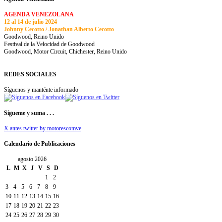
AGENDA VENEZOLANA
12 al 14 de julio 2024
Johnny Cecotto / Jonathan Alberto Cecotto
Goodwood, Reino Unido
Festival de la Velocidad de Goodwood
Goodwood, Motor Circuit, Chichester, Reino Unido
REDES SOCIALES
Síguenos y manténte informado
Sígueme y suma . . .
X antes twitter by motorescomve
Calendario de Publicaciones
agosto 2026
L
M
X
J
V
S
D
1
2
3
4
5
6
7
8
9
10
11
12
13
14
15
16
17
18
19
20
21
22
23
24
25
26
27
28
29
30