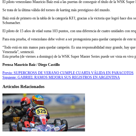
El piloto venezolano Mauricio Baíz está a las puertas de conseguir el título de la WSK Super M
Se trata de la última válida del torneo de karting más prestigioso del mundo.
Baíz está de primero en la tabla de la categoría KFJ, gracias a la victoria que logró hace dos
Schumacher.
El piloto de 15 años de edad suma 103 puntos, con una diferencia de cuatro unidades con resp
Para esta prueba, el venezolano debe volver a ser protagonista para quedar campeón de este tor
“Todo está en mis manos para quedar campeón. Es una responsabilidad muy grande, hay que cuida
Venezuela”, sentenció.
Esta prueba (de viernes a domingo) de la WSK Super Master Series puede ser vista en vivo p
Prensa Mauricio Baíz / Diego Castillo
Previo:
SUPERCROSS DE VERANO CUMPLE CUARTA VÁLIDA EN PARACOTOS
Siguiente:
GABRIEL RAMOS MEJORA SUS REGISTROS EN ARGENTINA
Artículos Relacionados