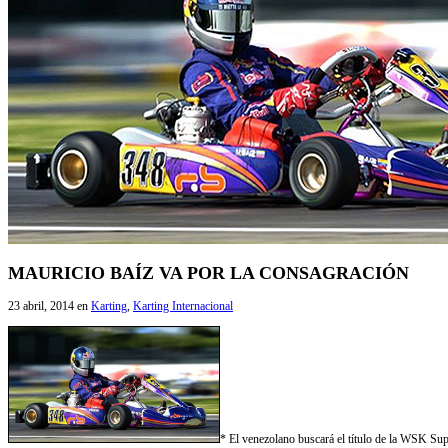
MAURICIO BAÍZ VA POR LA CONSAGRACIÓN
23 abril, 2014
en
Karting
,
Karting Internacional
* El venezolano buscará el título de la WSK Supe