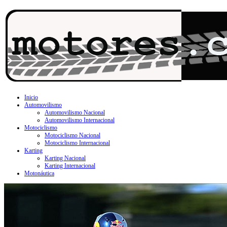
Inicio
Automovilismo
Automovilismo Nacional
Automovilismo Internacional
Motociclismo
Motociclismo Nacional
Motociclismo Internacional
Karting
Karting Nacional
Karting Internacional
Motonáutica