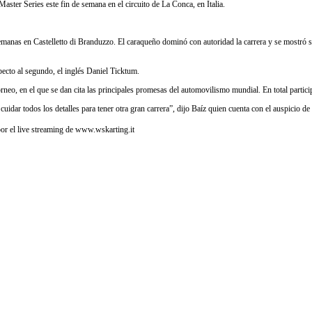
aster Series este fin de semana en el circuito de La Conca, en Italia.
 semanas en Castelletto di Branduzzo. El caraqueño dominó con autoridad la carrera y se mostró s
ecto al segundo, el inglés Daniel Ticktum.
neo, en el que se dan cita las principales promesas del automovilismo mundial. En total particip
r todos los detalles para tener otra gran carrera”, dijo Baíz quien cuenta con el auspicio de R
or el live streaming de www.wskarting.it