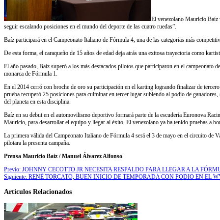
El venezolano Mauricio Baíz v
seguir escalando posiciones en el mundo del deporte de las cuatro ruedas”.
Baíz participará en el Campeonato Italiano de Fórmula 4, una de las categorías más competit
De esta forma, el caraqueño de 15 años de edad deja atrás una exitosa trayectoria como kartist
El año pasado, Baíz superó a los más destacados pilotos que participaron en el campeonato de 
monarca de Fórmula 1.
En el 2014 cerró con broche de oro su participación en el karting logrando finalizar de terce
prueba recuperó 25 posiciones para culminar en tercer lugar subiendo al podio de ganador
del planeta en esta disciplina.
Baíz en su debut en el automovilismo deportivo formará parte de la escudería Euronova Racin
Mauricio, para desarrollar el equipo y llegar al éxito. El venezolano ya ha tenido pruebas a
La primera válida del Campeonato Italiano de Fórmula 4 será el 3 de mayo en el circuito de 
pilotara la presenta campaña.
Prensa Mauricio Baíz / Manuel Álvarez Alfonso
Previo:
JOHNNY CECOTTO JR NECESITA RESPALDO PARA LLEGAR A LA FÓRM
Siguiente:
RENÉ TORCATO, BUEN INICIO DE TEMPORADA CON PODIO EN EL 
Artículos Relacionados