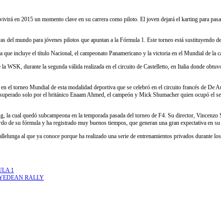
ivirá en 2015 un momento clave en su carrera como piloto. El joven dejará el karting para pasa
ivas del mundo para jóvenes pilotos que apuntan a la Fórmula 1. Este torneo está sustituyendo 
a que incluye el título Nacional, el campeonato Panamericano y la victoria en el Mundial de la 
la WSK, durante la segunda válida realizada en el circuito de Castelletto, en Italia donde obtu
ro en el torneo Mundial de esta modalidad deportiva que se celebró en el circuito francés de De 
es, superado solo por el británico Enaam Ahmed, el campeón y Mick Shumacher quien ocupó el
g, la cual quedó subcampeona en la temporada pasada del torneo de F4. Su director, Vincenzo S
 bordo de su fórmula y ha registrado muy buenos tiempos, que generan una gran expectativa en s
Vallelunga al que ya conoce porque ha realizado una serie de entrenamientos privados durante l
ULA 1
WYEDEAN RALLY