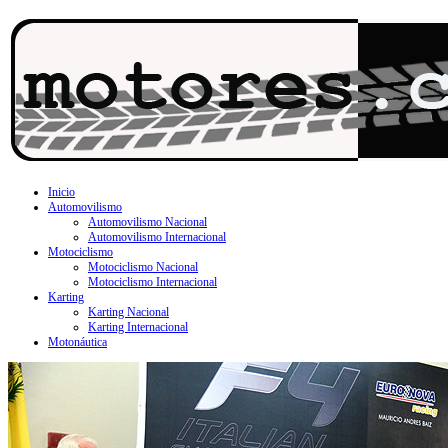
Inicio
Automovilismo
Automovilismo Nacional
Automovilismo Internacional
Motociclismo
Motociclismo Nacional
Motociclismo Internacional
Karting
Karting Nacional
Karting Internacional
Motonáutica