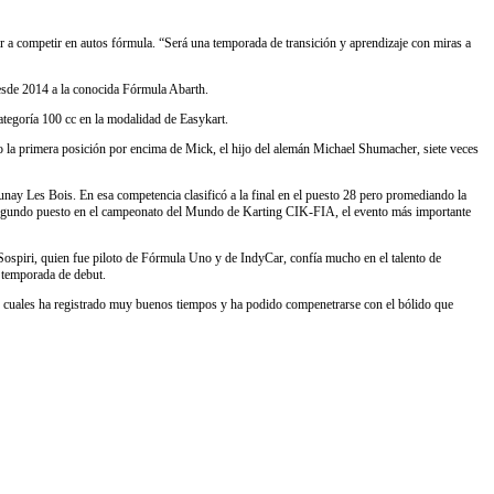
r a competir en autos fórmula. “Será una temporada de transición y aprendizaje con miras a
desde 2014 a la conocida Fórmula Abarth.
categoría 100 cc en la modalidad de Easykart.
vo la primera posición por encima de Mick, el hijo del alemán Michael Shumacher, siete veces
Aunay Les Bois. En esa competencia clasificó a la final en el puesto 28 pero promediando la
 segundo puesto en el campeonato del Mundo de Karting CIK-FIA, el evento más importante
ospiri, quien fue piloto de Fórmula Uno y de IndyCar, confía mucho en el talento de
u temporada de debut.
os cuales ha registrado muy buenos tiempos y ha podido compenetrarse con el bólido que