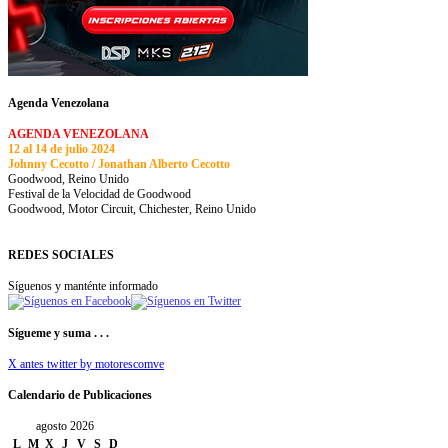
Agenda Venezolana
AGENDA VENEZOLANA
12 al 14 de julio 2024
Johnny Cecotto / Jonathan Alberto Cecotto
Goodwood, Reino Unido
Festival de la Velocidad de Goodwood
Goodwood, Motor Circuit, Chichester, Reino Unido
REDES SOCIALES
Síguenos y manténte informado
Sígueme y suma . . .
X antes twitter by motorescomve
Calendario de Publicaciones
agosto 2026
L
M
X
J
V
S
D