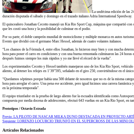
La undécima edición de las 2
duración disputada el sábado y domingo en el trazado italiano Adria International Speedway.
El quinceañero Jonathan Cecotto manejó un Kia Rio Sport Cup, máquina que compartió con otro
que les costó una hora y la posibilidad de culminar en el podio.
Por su parte, el doble campeón mundial de motociclismo y múltiple monarca en autos turismo
Events que dividió con el germano Marc Hessel, además de cuatro volantes italianos.
“Los chamos de la Fórmula 4, entre ellos Jonathan, lo hicieron muy bien y con mucha determin
hora para poner el carro en condiciones y con una buena remontada culminaron las 24 horas 
después fuimos siempre los más rápidos y yo me llevé el récord de la vuelta”.
Los experimentados Cecotto y Hessel también manejaron uno de los Kia Rio Sport, vehículo que
aliento, al detener los relojes en 1’39”595, señalado en el giro 250, convirtiéndose en el ún
“Quedamos séptimos porque había una 500 delante de nosotros que no es de la misma categorí
hora para arreglar el carro. Una pena ese accidente, pero igual hicimos una carrera fantásti
en la próxima temporada”.
El equipo triunfador en la prueba de largo aliento fue la escuadra identificada como Autospor
compuesta por media docena de adolescentes, efectuó 643 vueltas en un Kia Rio Sport, en ta
Prototipos / Octavio Estrada
Previo:
LA PILOTO DE NASCAR MILKA DUNO DESTACADA EN PROYECTO ARTÍ
Siguiente:
LORENZO LOCURCIO TRIUNFÓ EN EL SUPERCROSS DE LAS MINI O
Artículos Relacionados