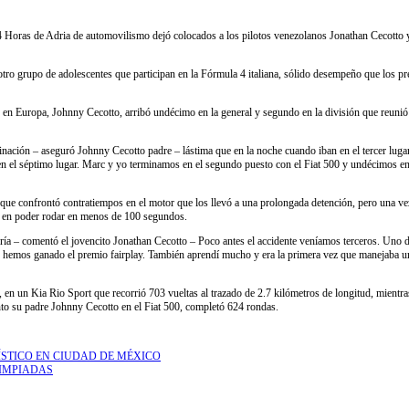
4 Horas de Adria de automovilismo dejó colocados a los pilotos venezolanos Jonathan Cecotto y
 grupo de adolescentes que participan en la Fórmula 4 italiana, sólido desempeño que los prem
 en Europa, Johnny Cecotto, arribó undécimo en la general y segundo en la división que reunió
ación – aseguró Johnny Cecotto padre – lástima que en la noche cuando iban en el tercer lugar u
en el séptimo lugar. Marc y yo terminamos en el segundo puesto con el Fiat 500 y undécimos en
 confrontó contratiempos en el motor que los llevó a una prolongada detención, pero una vez s
ico en poder rodar en menos de 100 segundos.
a – comentó el jovencito Jonathan Cecotto – Poco antes el accidente veníamos terceros. Uno d
ca y hemos ganado el premio fairplay. También aprendí mucho y era la primera vez que manejaba 
t, en un Kia Rio Sport que recorrió 703 vueltas al trazado de 2.7 kilómetros de longitud, mientr
nto su padre Johnny Cecotto en el Fiat 500, completó 624 rondas.
STICO EN CIUDAD DE MÉXICO
LIMPIADAS