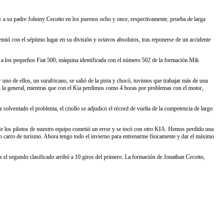
 a su padre Johnny Cecotto en los puestos ocho y once, respectivamente, prueba de larga
ió con el séptimo lugar en su división y octavos absolutos, tras reponerse de un accidente
 a los pequeños Fiat 500, máquina identificada con el número 502 de la formación Mik
no de ellos, un surafricano, se salió de la pista y chocó, tuvimos que trabajar más de una
 la general, mientras que con el Kia perdimos como 4 horas por problemas con el motor,
olventado el problema, el criollo se adjudicó el récord de vuelta de la competencia de largo
e los pilotos de nuestro equipo cometió un error y se tocó con otro KIA. Hemos perdido una
un carro de turismo. Ahora tengo todo el invierno para entrenarme físicamente y dar el máximo
as el segundo clasificado arribó a 10 giros del primero. La formación de Jonathan Cecotto,