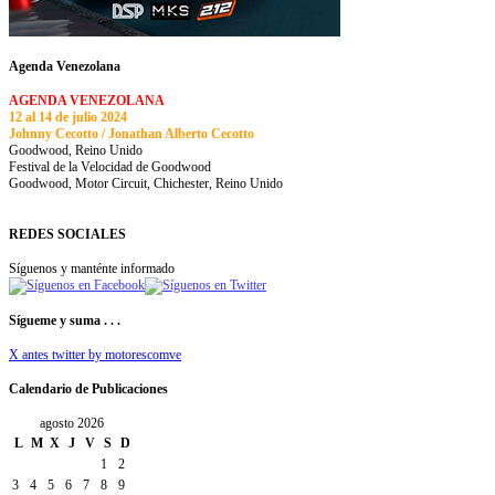
Agenda Venezolana
AGENDA VENEZOLANA
12 al 14 de julio 2024
Johnny Cecotto / Jonathan Alberto Cecotto
Goodwood, Reino Unido
Festival de la Velocidad de Goodwood
Goodwood, Motor Circuit, Chichester, Reino Unido
REDES SOCIALES
Síguenos y manténte informado
Sígueme y suma . . .
X antes twitter by motorescomve
Calendario de Publicaciones
agosto 2026
L
M
X
J
V
S
D
1
2
3
4
5
6
7
8
9