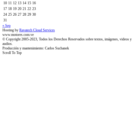
10
11
12
13
14
15
16
17
18
19
20
21
22
23
24
25
26
27
28
29
30
31
« Sep
Hosting by
Ravatech Cloud Services
www.motores.com.ve
© Copyright 2005-2023, Todos los Derechos Reservados sobre textos, imágenes, videos y
audios.
Producción y mantenimiento: Carlos Suchanek
Scroll To Top