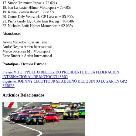
17. Simon Trummer Rapax + 72.621s
18. Jon Lancaster Hilmer Motorsport + 79.605s
19. Kevin Giovesi Rapax + 79.877s
20. Conor Daly Venezuela GP Lazarus + 85.909s
21. Pierre Gasly EQ8 Caterham Racing + 86.649s
22. Nicholas Latifi Hilmer Motorsport + 92.065s
Abandonos
Artem Markelov Russian Time
André Negrao Arden International
Marco Sorensen MP Motorsport
Rene Binder + Arden International
Prototipos / Octavio Estrada
Previo:
VITO IPPOLITO REELEGIDO PRESIDENTE DE LA FEDERACIÓN
INTERNACIONAL DE MOTOCICLISMO
Siguiente:
JOHNNY CECOTTO JR SE ADUEÑÓ DEL QUINTO LUGAR EN GP2
SERIES
Artículos Relacionados