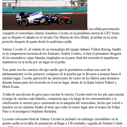
Una sólida presentación
completó el venezolano Johnny Amadeus Cecotto en la penúltima carrera de GP2 Series
que se disputó el sábado en el circuito Yas Marina de Abu Dhabi, al arribar en la sexta
posición después de partir desde la undécima casilla.
Johnny Cecotto Jr, al volante de un monoplaza del equipo italiano Trident Racing, batalló
en la competencia nocturna de los Emiratos Árabes Unidos, si bien el prematuro desgaste
de los neumáticos súper blandos empleados en la parte final del recorrido le impidieron
mantenerse en la lucha por un lugar en el podio.
Tras partir con los cauchos del tipo medio que le permitieron realizar una serie de
adelantamientos en los primeros compases de la prueba que lo llevaron a avanzar hasta el
séptimo lugar, Cecotto aprovechó las detenciones de varios de los líderes para instalarse
durante buena parte del recorrido en el tercer lugar, detrás de la dupla Jolyon Palmer y
Mitch Evans.
A falta de una decena de giros para concluir la carrera, Cecotto entró en los pits para montar
el juego de cauchos más blandos, compuesto que a lo largo de los entrenamientos y la
clasificación se mostró poco consistente en la máquina del venezolano, hecho que volvió a
repetirse en los minutos finales al tener que ceder el cuarto lugar ante el avance de Felipe
Nasr y el monegasco Stephane Richelmi.
La sexta colocación final de Johnny Cecotto le permitió sin embargo consolidarse en la
quinta casilla en la tabla de puntuación al llegar a 136 unidades, seguido de Stefano Coletti