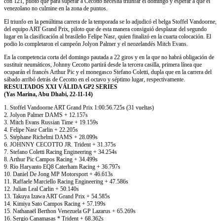
con 121, piloto que para superar a Cecotto necesita triunfar el domingo y esperar a que el
venezolano no culmine en la zona de puntos.
El triunfo en la penúltima carrera de la temporada se lo adjudicó el belga Stoffel Vandoorne,
del equipo ART Grand Prix, piloto que de esta manera consiguió desplazar del segundo
lugar en la clasificación al brasileño Felipe Nasr, quien finalizó en la cuarta colocación. El
podio lo completaron el campeón Jolyon Palmer y el neozelandés Mitch Evans.
En la competencia corta del domingo pautada a 22 giros y en la que no habrá obligación de
sustituir neumáticos, Johnny Cecotto partirá desde la tercera casilla, primera línea que
ocuparán el francés Arthur Pic y el monegasco Stefano Coletti, dupla que en la carrera del
sábado arribó detrás de Cecotto en el octavo y séptimo lugar, respectivamente.
RESULTADOS XXI VÁLIDA GP2 SERIES
(Yas Marina, Abu Dhabi, 22-11-14)
1. Stoffel Vandoorne ART Grand Prix 1:00:56.725s (31 vueltas)
2. Jolyon Palmer DAMS + 12.157s
3. Mitch Evans Russian Time + 19.159s
4. Felipe Nasr Carlin + 22.205s
5. Stéphane Richelmi DAMS + 28.099s
6. JOHNNY CECOTTO JR. Trident + 31.375s
7. Stefano Coletti Racing Engineering + 34.254s
8. Arthur Pic Campos Racing + 34.499s
9. Rio Haryanto EQ8 Caterham Racing + 36.797s
10. Daniel De Jong MP Motorsport + 46.613s
11. Raffaele Marciello Racing Engineering + 47.586s
12. Julian Leal Carlin + 50.140s
13. Takuya Izawa ART Grand Prix + 54.585s
14. Kimiya Sato Campos Racing + 57.199s
15. Nathanaël Berthon Venezuela GP Lazarus + 65.269s
16. Sergio Canamasas * Trident + 68.362s