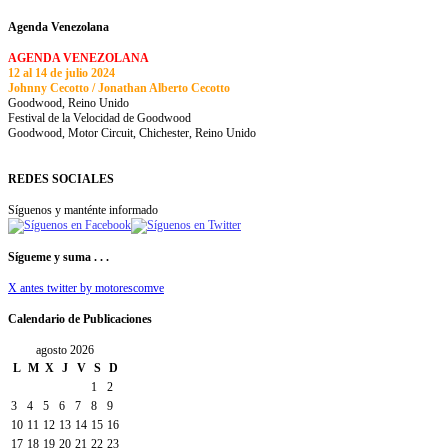
Agenda Venezolana
AGENDA VENEZOLANA
12 al 14 de julio 2024
Johnny Cecotto / Jonathan Alberto Cecotto
Goodwood, Reino Unido
Festival de la Velocidad de Goodwood
Goodwood, Motor Circuit, Chichester, Reino Unido
REDES SOCIALES
Síguenos y manténte informado
Sígueme y suma . . .
X antes twitter by motorescomve
Calendario de Publicaciones
agosto 2026
L
M
X
J
V
S
D
1
2
3
4
5
6
7
8
9
10
11
12
13
14
15
16
17
18
19
20
21
22
23