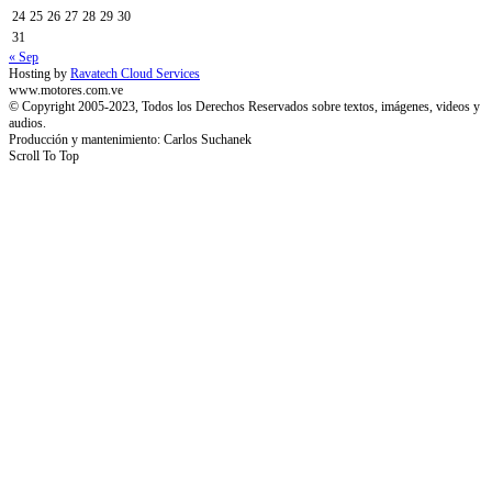
24
25
26
27
28
29
30
31
« Sep
Hosting by
Ravatech Cloud Services
www.motores.com.ve
© Copyright 2005-2023, Todos los Derechos Reservados sobre textos, imágenes, videos y
audios.
Producción y mantenimiento: Carlos Suchanek
Scroll To Top