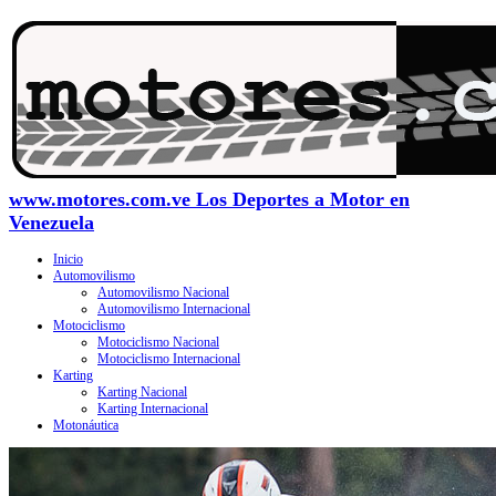
www.motores.com.ve Los Deportes a Motor en
Venezuela
Inicio
Automovilismo
Automovilismo Nacional
Automovilismo Internacional
Motociclismo
Motociclismo Nacional
Motociclismo Internacional
Karting
Karting Nacional
Karting Internacional
Motonáutica