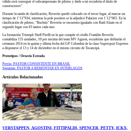
válida será conseguir el subcampeonato de pilotos y darle a mi escudería el título de
constructores”.
Durante la tanda de clasificación, Reverón quedó colocado en el tercer lugar, al marcar un
tiempo de 1’13”934, mientras la pole position se la adjudicó Palacios con 1’12”065. En la
clasificación de pilotos, “Buchito” Reverón se encuentra igualado con Raúl Alzate en el
segundo lugar con 63 tantos cada uno.
La formación Triumph Shell Pirelli en la que compite el criollo Franklin Reverón
contabiliza 155 unidades, 10 por encima del team MV Agusta, escuderías que definirán el
certamen 2014 en la quinta y última fecha del GP Colombia de la clase Supersport Expertos
a disputarse el 13 y 14 de diciembre en el mismo circuito de Tocancipá.
Prototipos / Octavio Estrada
Previo:
PASTOR CONSISTENTE EN BRASIL
Siguiente:
PASTOR A REMONTAR EN INTERLAGOS
Artículos Relacionados
VERSTAPPEN, AGOSTINI, FITTIPALDI, SPENCER, PETTY, ICKX,