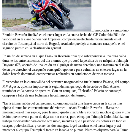
El motociclista venezolano
Franklin Reverón finalizó en el tercer lugar en la cuarta fecha del GP Colombia 2014 de
velocidad en la clase Supersport Expertos, competencia efectuada recientemente en el
circuito de Tocancipá, al norte de Bogotá, resultado que deja al centauro caraqueño en el
segundo puesto en la clasificación general.
En un fin de semana en el que Franklin Reverón tuvo que sobreponerse a una dura caída
durante los entrenamientos del día viernes que provocó la pérdida de su máquina Triumph
Daytona 675, además de una lesión en el pulgar de mano derecha y una fractura en el talón
de su pie derecho, el caraqueño consiguió reponerse para culminar en el tercer lugar en la
doble batería dominical, competencias realizadas en condiciones de pista mojada.
El vencedor en la cuarta válida del certamen neogranadino fue Mauricio Palacio, del equipo
MV Agusta, quien se impuso en la segunda manga luego de la caída de Raúl Alzate,
triunfador en la batería de apertura. Con su conquista, “Pelesiño” Palacio se consagró
campeón a falta de una fecha para la culminación del torneo.
“En la última válida del campeonato colombiano sufrí una fuerte caída en la curva más
rápida durante los entrenamientos del viernes – relató Franklin Reverón – Hasta ese
momento era el más rápido, pero la moto quedó inservible y yo recibí muchos golpes y una
lesión que estuvo a punto de dejarme sin correr, pero el equipo Triumph Colombia hizo un
trabajo espectacular para darme otra moto, mientras que a pesar de los dolores en todo el
cuerpo, pude clasificar y correr las dos mangas, logré terminar en el tercer lugar y así
mantener al equipo Triumph al frente en la tabla de puntos. Nuestro objetivo para la última