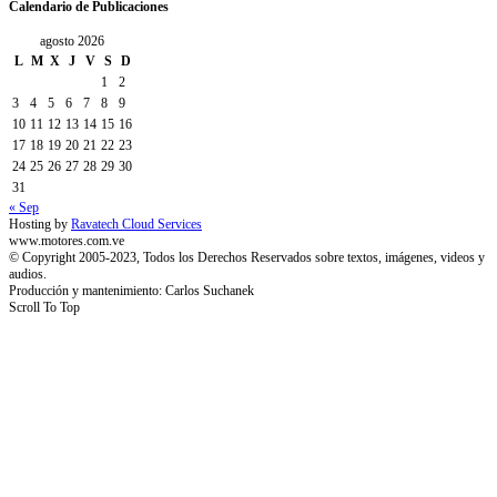
Calendario de Publicaciones
agosto 2026
L
M
X
J
V
S
D
1
2
3
4
5
6
7
8
9
10
11
12
13
14
15
16
17
18
19
20
21
22
23
24
25
26
27
28
29
30
31
« Sep
Hosting by
Ravatech Cloud Services
www.motores.com.ve
© Copyright 2005-2023, Todos los Derechos Reservados sobre textos, imágenes, videos y
audios.
Producción y mantenimiento: Carlos Suchanek
Scroll To Top