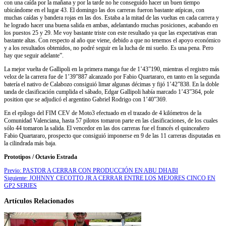
con una caída por la mañana y por la tarde no he conseguido hacer un buen tiempo
ubicándome en el lugar 43. El domingo las dos carreras fueron bastante atípicas, con
muchas caídas y bandera rojas en las dos. Estaba a la mitad de las vueltas en cada carrera y
he logrado hacer una buena salida en ambas, adelantando muchas posiciones, acabando en
los puestos 25 y 29. Me voy bastante triste con este resultado ya que las expectativas eran
bastante altas. Con respecto al año que viene, debido a que no tenemos el apoyo económico
y a los resultados obtenidos, no podré seguir en la lucha de mi sueño. Es una pena. Pero
hay que seguir adelante”.
La mejor vuelta de Gallipoli en la primera manga fue de 1’43”190, mientras el registro más
veloz de la carrera fue de 1’39”887 alcanzado por Fabio Quartararo, en tanto en la segunda
batería el nativo de Calabozo consiguió limar algunas décimas y fijó 1’42”838. En la doble
tanda de clasificación cumplida el sábado, Edgar Gallipoli había marcado 1’43”364, pole
position que se adjudicó el argentino Gabriel Rodrigo con 1’40”369.
En el epílogo del FIM CEV de Moto3 efectuado en el trazado de 4 kilómetros de la
Comunidad Valenciana, hasta 57 pilotos tomaron parte en las clasificaciones, de los cuales
sólo 44 tomaron la salida. El vencedor en las dos carreras fue el francés el quinceañero
Fabio Quartararo, prospecto que consiguió imponerse en 9 de las 11 carreras disputadas en
la cilindrada más baja.
Prototipos / Octavio Estrada
Previo:
PASTOR A CERRAR CON PRODUCCIÓN EN ABU DHABI
Siguiente:
JOHNNY CECOTTO JR A CERRAR ENTRE LOS MEJORES CINCO EN
GP2 SERIES
Artículos Relacionados