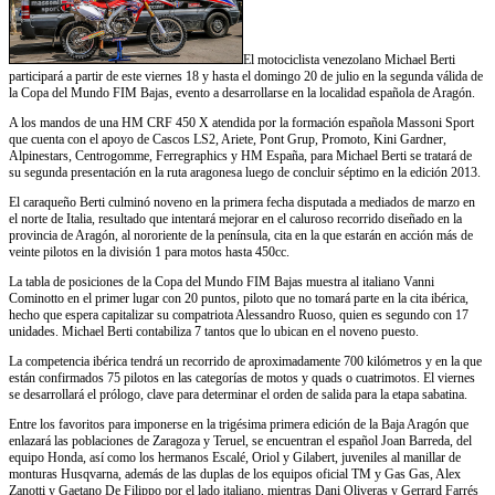
El motociclista venezolano Michael Berti
participará a partir de este viernes 18 y hasta el domingo 20 de julio en la segunda válida de
la Copa del Mundo FIM Bajas, evento a desarrollarse en la localidad española de Aragón.
A los mandos de una HM CRF 450 X atendida por la formación española Massoni Sport
que cuenta con el apoyo de Cascos LS2, Ariete, Pont Grup, Promoto, Kini Gardner,
Alpinestars, Centrogomme, Ferregraphics y HM España, para Michael Berti se tratará de
su segunda presentación en la ruta aragonesa luego de concluir séptimo en la edición 2013.
El caraqueño Berti culminó noveno en la primera fecha disputada a mediados de marzo en
el norte de Italia, resultado que intentará mejorar en el caluroso recorrido diseñado en la
provincia de Aragón, al nororiente de la península, cita en la que estarán en acción más de
veinte pilotos en la división 1 para motos hasta 450cc.
La tabla de posiciones de la Copa del Mundo FIM Bajas muestra al italiano Vanni
Cominotto en el primer lugar con 20 puntos, piloto que no tomará parte en la cita ibérica,
hecho que espera capitalizar su compatriota Alessandro Ruoso, quien es segundo con 17
unidades. Michael Berti contabiliza 7 tantos que lo ubican en el noveno puesto.
La competencia ibérica tendrá un recorrido de aproximadamente 700 kilómetros y en la que
están confirmados 75 pilotos en las categorías de motos y quads o cuatrimotos. El viernes
se desarrollará el prólogo, clave para determinar el orden de salida para la etapa sabatina.
Entre los favoritos para imponerse en la trigésima primera edición de la Baja Aragón que
enlazará las poblaciones de Zaragoza y Teruel, se encuentran el español Joan Barreda, del
equipo Honda, así como los hermanos Escalé, Oriol y Gilabert, juveniles al manillar de
monturas Husqvarna, además de las duplas de los equipos oficial TM y Gas Gas, Alex
Zanotti y Gaetano De Filippo por el lado italiano, mientras Dani Oliveras y Gerrard Farrés