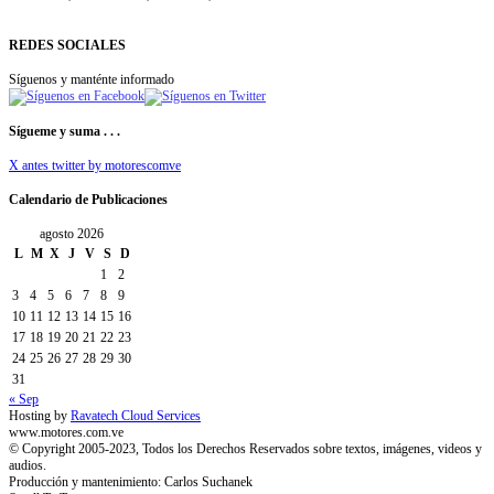
REDES SOCIALES
Síguenos y manténte informado
Sígueme y suma . . .
X antes twitter by motorescomve
Calendario de Publicaciones
agosto 2026
L
M
X
J
V
S
D
1
2
3
4
5
6
7
8
9
10
11
12
13
14
15
16
17
18
19
20
21
22
23
24
25
26
27
28
29
30
31
« Sep
Hosting by
Ravatech Cloud Services
www.motores.com.ve
© Copyright 2005-2023, Todos los Derechos Reservados sobre textos, imágenes, videos y
audios.
Producción y mantenimiento: Carlos Suchanek