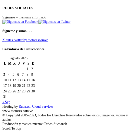
REDES SOCIALES
Síguenos y manténte informado
Sígueme y suma . . .
X antes twitter by motorescomve
Calendario de Publicaciones
agosto 2026
L
M
X
J
V
S
D
1
2
3
4
5
6
7
8
9
10
11
12
13
14
15
16
17
18
19
20
21
22
23
24
25
26
27
28
29
30
31
« Sep
Hosting by
Ravatech Cloud Services
www.motores.com.ve
© Copyright 2005-2023, Todos los Derechos Reservados sobre textos, imágenes, videos y
audios.
Producción y mantenimiento: Carlos Suchanek
Scroll To Top