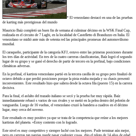
* El venezolano destacó en una de las pruebas
de karting más prestigiosas del mundo
Mauricio Baíz completó un buen fin de semana al culminar décimo en la WSK Final Cup,
realizada en el circuito de 7 Laghi, en la localidad de Castelletto di Branduzzo en Italia. El
venezolano se midió ante más de setenta red las principales promesas del automovilismo
mundial.
El caraqueño, participante de la categoría KFJ, estuvo entre las primeras posiciones durante
los tres días de actividad. En tres de la cuatro carreras clasificatorias, Baíz logró el segundo
lugar de su grupo y se ganó el derecho de partir de tercero en la prefinal, bajo condiciones
climáticas adversas.
En la prefinal, el kartista venezolano partió en la tercera casilla de su grupo pero finalizó de
octavo debido a que perdió posiciones porque la pista estaba mojada y su chasis presentó
inconvenientes. Este resultado hizo que saliera desde la octava fila (puesto 15) en la carrera
decisiva.
Para la final, el asfalto del trazado italiano se secó y la prueba fue muy rápida. Baíz
inmediatamente rebasó s varios de sus rivales y se metió en la pelea dentro del pelotón de
vanguardia. Luego de 16 vueltas, el venezolano cruzó la bandera a cuadros en el décimo
lugar, muy cerca del noveno.
Este resultado es muy positivo ya que se trata de la competencia que reúne a los mejores
kartistas del planeta. «Estoy contento con lo logrado.
Este nivel es muy competitivo y siempre luché con los mejores. Pude terminar aún mejor,
pero en carreras tan parejas puede pasar cualquier cosa», dijo el piloto de 14 años de edad,