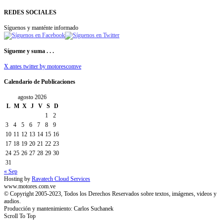
REDES SOCIALES
Síguenos y manténte informado
Sígueme y suma . . .
X antes twitter by motorescomve
Calendario de Publicaciones
agosto 2026
L
M
X
J
V
S
D
1
2
3
4
5
6
7
8
9
10
11
12
13
14
15
16
17
18
19
20
21
22
23
24
25
26
27
28
29
30
31
« Sep
Hosting by
Ravatech Cloud Services
www.motores.com.ve
© Copyright 2005-2023, Todos los Derechos Reservados sobre textos, imágenes, videos y
audios.
Producción y mantenimiento: Carlos Suchanek
Scroll To Top