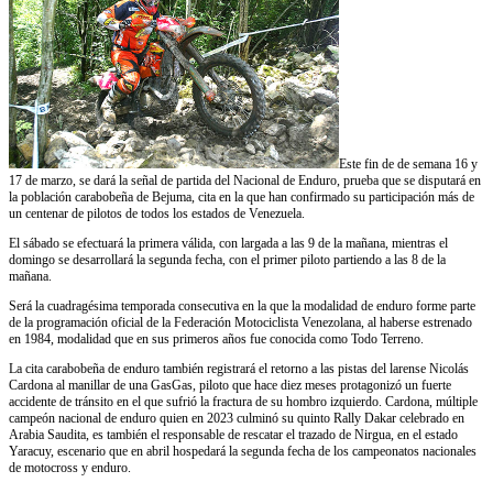
Este fin de de semana 16 y
17 de marzo, se dará la señal de partida del Nacional de Enduro, prueba que se disputará en
la población carabobeña de Bejuma, cita en la que han confirmado su participación más de
un centenar de pilotos de todos los estados de Venezuela.
El sábado se efectuará la primera válida, con largada a las 9 de la mañana, mientras el
domingo se desarrollará la segunda fecha, con el primer piloto partiendo a las 8 de la
mañana.
Será la cuadragésima temporada consecutiva en la que la modalidad de enduro forme parte
de la programación oficial de la Federación Motociclista Venezolana, al haberse estrenado
en 1984, modalidad que en sus primeros años fue conocida como Todo Terreno.
La cita carabobeña de enduro también registrará el retorno a las pistas del larense Nicolás
Cardona al manillar de una GasGas, piloto que hace diez meses protagonizó un fuerte
accidente de tránsito en el que sufrió la fractura de su hombro izquierdo. Cardona, múltiple
campeón nacional de enduro quien en 2023 culminó su quinto Rally Dakar celebrado en
Arabia Saudita, es también el responsable de rescatar el trazado de Nirgua, en el estado
Yaracuy, escenario que en abril hospedará la segunda fecha de los campeonatos nacionales
de motocross y enduro.