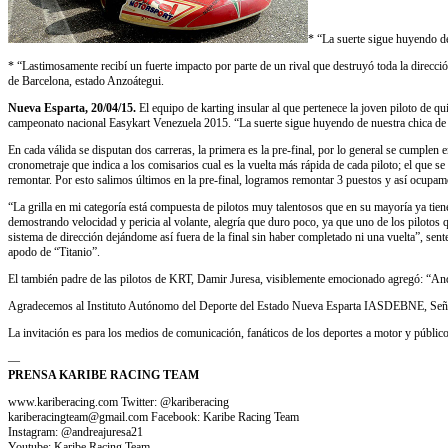
* “La suerte sigue huyendo de 
* “Lastimosamente recibí un fuerte impacto por parte de un rival que destruyó toda la dirección
de Barcelona, estado Anzoátegui.
Nueva Esparta, 20/04/15.
El equipo de karting insular al que pertenece la joven piloto de q
campeonato nacional Easykart Venezuela 2015. “La suerte sigue huyendo de nuestra chica de Tit
En cada válida se disputan dos carreras, la primera es la pre-final, por lo general se cumplen
cronometraje que indica a los comisarios cual es la vuelta más rápida de cada piloto; el que 
remontar. Por esto salimos últimos en la pre-final, logramos remontar 3 puestos y así ocupamo
“La grilla en mi categoría está compuesta de pilotos muy talentosos que en su mayoría ya ti
demostrando velocidad y pericia al volante, alegría que duro poco, ya que uno de los pilotos qu
sistema de dirección dejándome así fuera de la final sin haber completado ni una vuelta”, sent
apodo de “Titanio”.
El también padre de las pilotos de KRT, Damir Juresa, visiblemente emocionado agregó: “Andre
Agradecemos al Instituto Autónomo del Deporte del Estado Nueva Esparta IASDEBNE, Señal 
La invitación es para los medios de comunicación, fanáticos de los deportes a motor y público
—
PRENSA KARIBE RACING TEAM
www.kariberacing.com Twitter: @kariberacing
kariberacingteam@gmail.com Facebook: Karibe Racing Team
Instagram: @andreajuresa21
Youtube: Karibe Racing Team