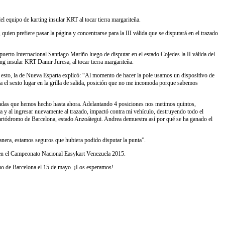
el equipo de karting insular KRT al tocar tierra margariteña.
quien prefiere pasar la página y concentrarse para la III válida que se disputará en el trazado
uerto Internacional Santiago Mariño luego de disputar en el estado Cojedes la II válida del
ng insular KRT Damir Juresa, al tocar tierra margariteña.
cho esto, la de Nueva Esparta explicó: “Al momento de hacer la pole usamos un dispositivo de
ba el sexto lugar en la grilla de salida, posición que no me incomoda porque sabemos
argadas que hemos hecho hasta ahora. Adelantando 4 posiciones nos metimos quintos,
rva y al ingresar nuevamente al trazado, impactó contra mi vehículo, destruyendo todo el
el kartódromo de Barcelona, estado Anzoátegui. Andrea demuestra así por qué se ha ganado el
anera, estamos seguros que hubiera podido disputar la punta”.
en el Campeonato Nacional Easykart Venezuela 2015.
romo de Barcelona el 15 de mayo. ¡Los esperamos!