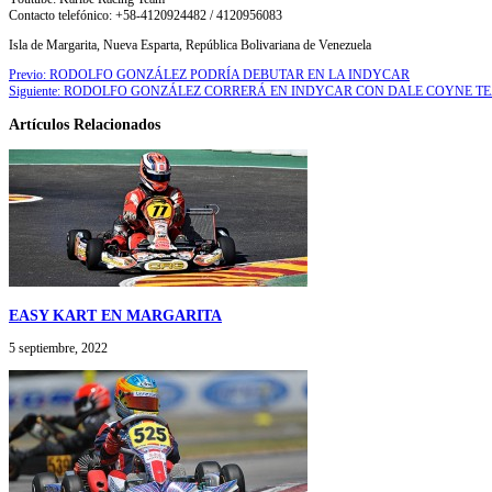
Contacto telefónico: +58-4120924482 / 4120956083
Isla de Margarita, Nueva Esparta, República Bolivariana de Venezuela
Previo:
RODOLFO GONZÁLEZ PODRÍA DEBUTAR EN LA INDYCAR
Siguiente:
RODOLFO GONZÁLEZ CORRERÁ EN INDYCAR CON DALE COYNE T
Artículos Relacionados
EASY KART EN MARGARITA
5 septiembre, 2022