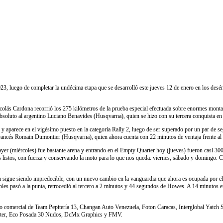
, luego de completar la undécima etapa que se desarrolló este jueves 12 de enero en los desérti
lás Cardona recorrió los 275 kilómetros de la prueba especial efectuada sobre enormes monta
absoluto al argentino Luciano Benavides (Husqvarna), quien se hizo con su tercera conquista en 
 y aparece en el vigésimo puesto en la categoría Rally 2, luego de ser superado por un par de s
el francés Romain Dumontier (Husqvarna), quien ahora cuenta con 22 minutos de ventaja frente al 
er (miércoles) fue bastante arena y entrando en el Empty Quarter hoy (jueves) fueron casi 300 k
s listos, con fuerza y conservando la moto para lo que nos queda: viernes, sábado y domingo. 
ita sigue siendo impredecible, con un nuevo cambio en la vanguardia que ahora es ocupada por
es pasó a la punta, retrocedió al tercero a 2 minutos y 44 segundos de Howes. A 14 minutos en
ldo comercial de Team Pepitería 13, Changan Auto Venezuela, Foton Caracas, Interglobal Yatc
nter, Eco Posada 30 Nudos, DcMx Graphics y FMV.