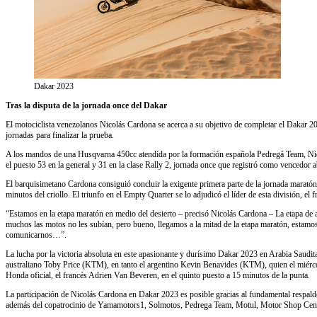
Dakar 2023
Tras la disputa de la jornada once del Dakar
El motociclista venezolanos Nicolás Cardona se acerca a su objetivo de completar el Dakar 2023
jornadas para finalizar la prueba.
A los mandos de una Husqvarna 450cc atendida por la formación española Pedregá Team, Nico
el puesto 53 en la general y 31 en la clase Rally 2, jornada once que registró como vencedor 
El barquisimetano Cardona consiguió concluir la exigente primera parte de la jornada maratón
minutos del criollo. El triunfo en el Empty Quarter se lo adjudicó el líder de esta división, 
“Estamos en la etapa maratón en medio del desierto – precisó Nicolás Cardona – La etapa de ay
muchos las motos no les subían, pero bueno, llegamos a la mitad de la etapa maratón, estamo
comunicarnos…”.
La lucha por la victoria absoluta en este apasionante y durísimo Dakar 2023 en Arabia Saud
australiano Toby Price (KTM), en tanto el argentino Kevin Benavides (KTM), quien el miércol
Honda oficial, el francés Adrien Van Beveren, en el quinto puesto a 15 minutos de la punta.
La participación de Nicolás Cardona en Dakar 2023 es posible gracias al fundamental respa
además del copatrocinio de Yamamotors1, Solmotos, Pedrega Team, Motul, Motor Shop Ce