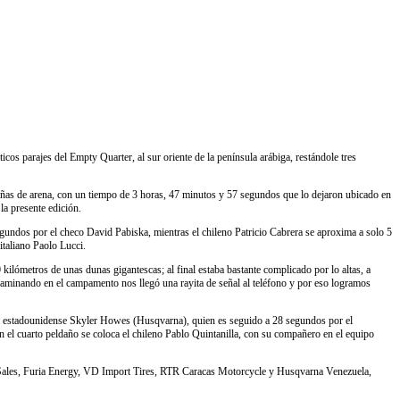
cos parajes del Empty Quarter, al sur oriente de la península arábiga, restándole tres
ñas de arena, con un tiempo de 3 horas, 47 minutos y 57 segundos que lo dejaron ubicado en
la presente edición.
egundos por el checo David Pabiska, mientras el chileno Patricio Cabrera se aproxima a solo 5
italiano Paolo Lucci.
ilómetros de unas dunas gigantescas; al final estaba bastante complicado por lo altas, a
Caminando en el campamento nos llegó una rayita de señal al teléfono y por eso logramos
 el estadounidense Skyler Howes (Husqvarna), quien es seguido a 28 segundos por el
 el cuarto peldaño se coloca el chileno Pablo Quintanilla, con su compañero en el equipo
h Sales, Furia Energy, VD Import Tires, RTR Caracas Motorcycle y Husqvarna Venezuela,