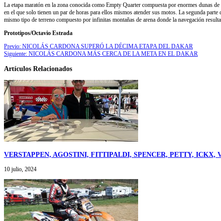
La etapa maratón en la zona conocida como Empty Quarter compuesta por enormes dunas de are
en el que solo tienen un par de horas para ellos mismos atender sus motos. La segunda parte 
mismo tipo de terreno compuesto por infinitas montañas de arena donde la navegación result
Prototipos/Octavio Estrada
Previo:
NICOLÁS CARDONA SUPERÓ LA DÉCIMA ETAPA DEL DAKAR
Siguiente:
NICOLÁS CARDONA MÁS CERCA DE LA META EN EL DAKAR
Artículos Relacionados
VERSTAPPEN, AGOSTINI, FITTIPALDI, SPENCER, PETTY, ICK
10 julio, 2024