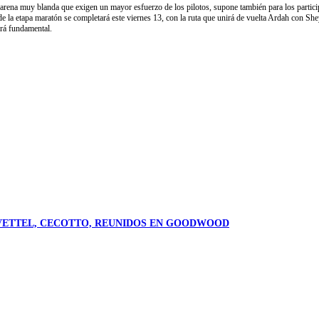
na muy blanda que exigen un mayor esfuerzo de los pilotos, supone también para los participa
de la etapa maratón se completará este viernes 13, con la ruta que unirá de vuelta Ardah con Sh
ará fundamental.
X, VETTEL, CECOTTO, REUNIDOS EN GOODWOOD