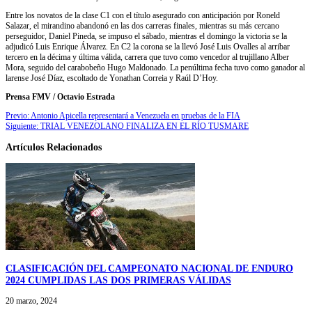
Entre los novatos de la clase C1 con el título asegurado con anticipación por Roneld
Salazar, el mirandino abandonó en las dos carreras finales, mientras su más cercano
perseguidor, Daniel Pineda, se impuso el sábado, mientras el domingo la victoria se la
adjudicó Luis Enrique Álvarez. En C2 la corona se la llevó José Luis Ovalles al arribar
tercero en la décima y última válida, carrera que tuvo como vencedor al trujillano Alber
Mora, seguido del carabobeño Hugo Maldonado. La penúltima fecha tuvo como ganador al
larense José Díaz, escoltado de Yonathan Correia y Raúl D’Hoy.
Prensa FMV / Octavio Estrada
Previo:
Antonio Apicella representará a Venezuela en pruebas de la FIA
Siguiente:
TRIAL VENEZOLANO FINALIZA EN EL RÍO TUSMARE
Artículos Relacionados
CLASIFICACIÓN DEL CAMPEONATO NACIONAL DE ENDURO
2024 CUMPLIDAS LAS DOS PRIMERAS VÁLIDAS
20 marzo, 2024