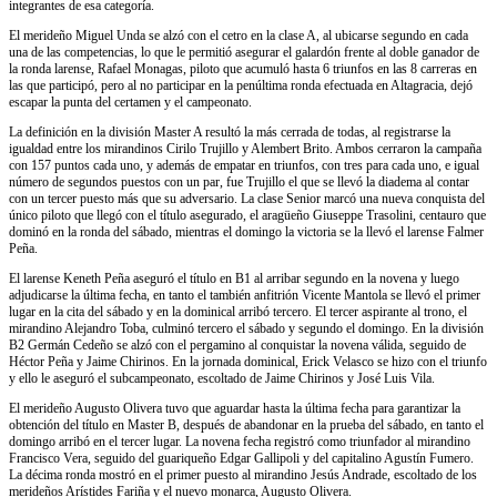
integrantes de esa categoría.
El merideño Miguel Unda se alzó con el cetro en la clase A, al ubicarse segundo en cada
una de las competencias, lo que le permitió asegurar el galardón frente al doble ganador de
la ronda larense, Rafael Monagas, piloto que acumuló hasta 6 triunfos en las 8 carreras en
las que participó, pero al no participar en la penúltima ronda efectuada en Altagracia, dejó
escapar la punta del certamen y el campeonato.
La definición en la división Master A resultó la más cerrada de todas, al registrarse la
igualdad entre los mirandinos Cirilo Trujillo y Alembert Brito. Ambos cerraron la campaña
con 157 puntos cada uno, y además de empatar en triunfos, con tres para cada uno, e igual
número de segundos puestos con un par, fue Trujillo el que se llevó la diadema al contar
con un tercer puesto más que su adversario. La clase Senior marcó una nueva conquista del
único piloto que llegó con el título asegurado, el aragüeño Giuseppe Trasolini, centauro que
dominó en la ronda del sábado, mientras el domingo la victoria se la llevó el larense Falmer
Peña.
El larense Keneth Peña aseguró el título en B1 al arribar segundo en la novena y luego
adjudicarse la última fecha, en tanto el también anfitrión Vicente Mantola se llevó el primer
lugar en la cita del sábado y en la dominical arribó tercero. El tercer aspirante al trono, el
mirandino Alejandro Toba, culminó tercero el sábado y segundo el domingo. En la división
B2 Germán Cedeño se alzó con el pergamino al conquistar la novena válida, seguido de
Héctor Peña y Jaime Chirinos. En la jornada dominical, Erick Velasco se hizo con el triunfo
y ello le aseguró el subcampeonato, escoltado de Jaime Chirinos y José Luis Vila.
El merideño Augusto Olivera tuvo que aguardar hasta la última fecha para garantizar la
obtención del título en Master B, después de abandonar en la prueba del sábado, en tanto el
domingo arribó en el tercer lugar. La novena fecha registró como triunfador al mirandino
Francisco Vera, seguido del guariqueño Edgar Gallipoli y del capitalino Agustín Fumero.
La décima ronda mostró en el primer puesto al mirandino Jesús Andrade, escoltado de los
merideños Arístides Fariña y el nuevo monarca, Augusto Olivera.