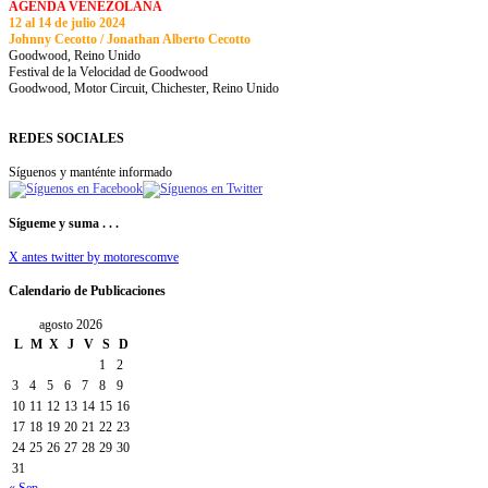
AGENDA VENEZOLANA
12 al 14 de julio 2024
Johnny Cecotto / Jonathan Alberto Cecotto
Goodwood, Reino Unido
Festival de la Velocidad de Goodwood
Goodwood, Motor Circuit, Chichester, Reino Unido
REDES SOCIALES
Síguenos y manténte informado
Sígueme y suma . . .
X antes twitter by motorescomve
Calendario de Publicaciones
agosto 2026
L
M
X
J
V
S
D
1
2
3
4
5
6
7
8
9
10
11
12
13
14
15
16
17
18
19
20
21
22
23
24
25
26
27
28
29
30
31
« Sep