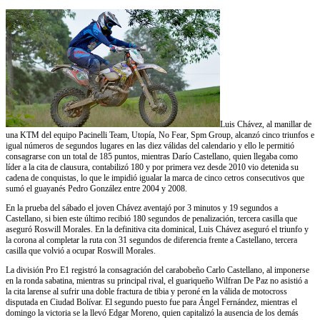
Luis Chávez, al manillar de
una KTM del equipo Pacinelli Team, Utopía, No Fear, Spm Group, alcanzó cinco triunfos e
igual números de segundos lugares en las diez válidas del calendario y ello le permitió
consagrarse con un total de 185 puntos, mientras Darío Castellano, quien llegaba como
líder a la cita de clausura, contabilizó 180 y por primera vez desde 2010 vio detenida su
cadena de conquistas, lo que le impidió igualar la marca de cinco cetros consecutivos que
sumó el guayanés Pedro González entre 2004 y 2008.
En la prueba del sábado el joven Chávez aventajó por 3 minutos y 19 segundos a
Castellano, si bien este último recibió 180 segundos de penalización, tercera casilla que
aseguró Roswill Morales. En la definitiva cita dominical, Luis Chávez aseguró el triunfo y
la corona al completar la ruta con 31 segundos de diferencia frente a Castellano, tercera
casilla que volvió a ocupar Roswill Morales.
La división Pro E1 registró la consagración del carabobeño Carlo Castellano, al imponerse
en la ronda sabatina, mientras su principal rival, el guariqueño Wilfran De Paz no asistió a
la cita larense al sufrir una doble fractura de tibia y peroné en la válida de motocross
disputada en Ciudad Bolívar. El segundo puesto fue para Ángel Fernández, mientras el
domingo la victoria se la llevó Edgar Moreno, quien capitalizó la ausencia de los demás