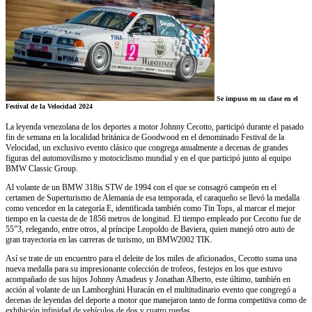
Se impuso en su clase en el
Festival de la Velocidad 2024
La leyenda venezolana de los deportes a motor Johnny Cecotto, participó durante el pasado
fin de semana en la localidad británica de Goodwood en el denominado Festival de la
Velocidad, un exclusivo evento clásico que congrega anualmente a decenas de grandes
figuras del automovilismo y motociclismo mundial y en el que participó junto al equipo
BMW Classic Group.
Al volante de un BMW 318is STW de 1994 con el que se consagró campeón en el
certamen de Superturismo de Alemania de esa temporada, el caraqueño se llevó la medalla
como vencedor en la categoría E, identificada también como Tin Tops, al marcar el mejor
tiempo en la cuesta de de 1856 metros de longitud. El tiempo empleado por Cecotto fue de
55”3, relegando, entre otros, al príncipe Leopoldo de Baviera, quien manejó otro auto de
gran trayectoria en las carreras de turismo, un BMW2002 TIK.
Así se trate de un encuentro para el deleite de los miles de aficionados, Cecotto suma una
nueva medalla para su impresionante colección de trofeos, festejos en los que estuvo
acompañado de sus hijos Johnny Amadeus y Jonathan Alberto, este último, también en
acción al volante de un Lamborghini Huracán en el multitudinario evento que congregó a
decenas de leyendas del deporte a motor que manejaron tanto de forma competitiva como de
exhibición infinidad de vehículos de dos y cuatro ruedas.