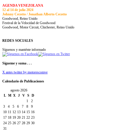
AGENDA VENEZOLANA
12 al 14 de julio 2024
Johnny Cecotto / Jonathan Alberto Cecotto
Goodwood, Reino Unido
Festival de la Velocidad de Goodwood
Goodwood, Motor Circuit, Chichester, Reino Unido
REDES SOCIALES
Síguenos y manténte informado
Sígueme y suma . . .
X antes twitter by motorescomve
Calendario de Publicaciones
agosto 2026
L
M
X
J
V
S
D
1
2
3
4
5
6
7
8
9
10
11
12
13
14
15
16
17
18
19
20
21
22
23
24
25
26
27
28
29
30
31