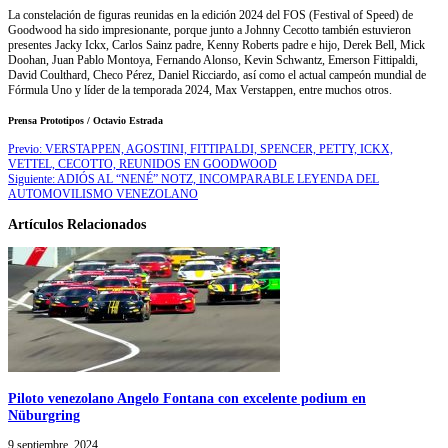
La constelación de figuras reunidas en la edición 2024 del FOS (Festival of Speed) de
Goodwood ha sido impresionante, porque junto a Johnny Cecotto también estuvieron
presentes Jacky Ickx, Carlos Sainz padre, Kenny Roberts padre e hijo, Derek Bell, Mick
Doohan, Juan Pablo Montoya, Fernando Alonso, Kevin Schwantz, Emerson Fittipaldi,
David Coulthard, Checo Pérez, Daniel Ricciardo, así como el actual campeón mundial de
Fórmula Uno y líder de la temporada 2024, Max Verstappen, entre muchos otros.
Prensa Prototipos / Octavio Estrada
Previo:
VERSTAPPEN, AGOSTINI, FITTIPALDI, SPENCER, PETTY, ICKX,
VETTEL, CECOTTO, REUNIDOS EN GOODWOOD
Siguiente:
ADIÓS AL “NENÉ” NOTZ, INCOMPARABLE LEYENDA DEL
AUTOMOVILISMO VENEZOLANO
Artículos Relacionados
Piloto venezolano Angelo Fontana con excelente podium en
Nüburgring
9 septiembre, 2024