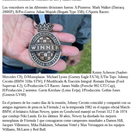
Los vencedores en las diferentes divisiones fueron: A/Pioneros: Mark Walker (Darracq
200HP); B/Pre-Guerra: Julian Majzub (Bugatti Type 35B); C/Sports Racers:
Kenny Acheson (Sauber-
Mercedes C9); D/Monoplazas: Michael Lyons (Gurney Eagle FA74); E/Tin Tops: Johnny
Cecotto (BMW 318is STW); F/Modificado & Tracción Integral: Romain Dumas (Ford
Supervan 4.2); G/Producción GT Racers: James Wallis (Porsche 992 GT3 Cup);
H/Producción 2 asientos: Gavin Kershaw (Lotus Evija); I/Producción: Gethin Jones
(Genesis GV60).
En el primero de los cuatro días de la reunión, Johnny Cecotto coincidió y compartió con su
antiguo ingeniero de pista en la Fórmula 2 en la temporada 1982 en el equipo oficial March-
BMW, el británico Adrian Newey, quien en Goodwood manejó un Ferrari 312 T de 1974
que condujo Niki Lauda. En los últimos 30 años, Newey ha diseñado los mejores
monoplazas de Fórmula 1 que consagraron como campeones mundiales a Damon Hill,
Jacques Villeneuve, Mika Hakkinen, Sebastian Vettel y Max Verstappen en los equipos
Williams, McLaren y Red Bull.