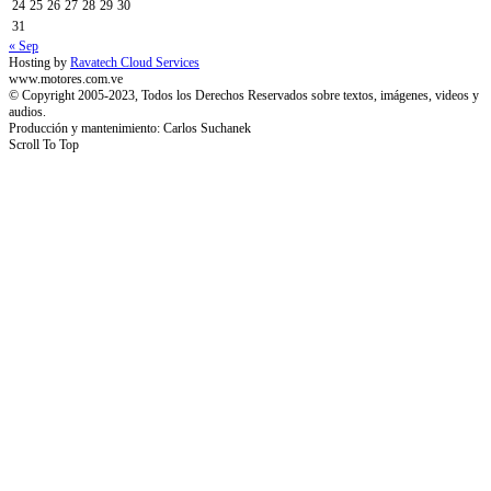
24
25
26
27
28
29
30
31
« Sep
Hosting by
Ravatech Cloud Services
www.motores.com.ve
© Copyright 2005-2023, Todos los Derechos Reservados sobre textos, imágenes, videos y
audios.
Producción y mantenimiento: Carlos Suchanek
Scroll To Top