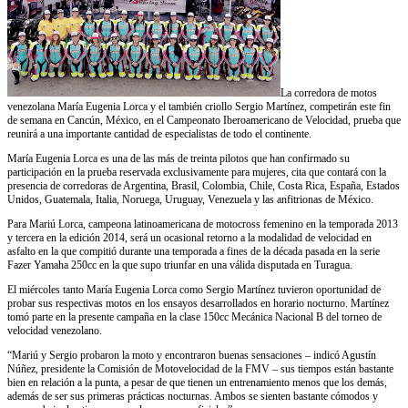
La corredora de motos
venezolana María Eugenia Lorca y el también criollo Sergio Martínez, competirán este fin
de semana en Cancún, México, en el Campeonato Iberoamericano de Velocidad, prueba que
reunirá a una importante cantidad de especialistas de todo el continente.
María Eugenia Lorca es una de las más de treinta pilotos que han confirmado su
participación en la prueba reservada exclusivamente para mujeres, cita que contará con la
presencia de corredoras de Argentina, Brasil, Colombia, Chile, Costa Rica, España, Estados
Unidos, Guatemala, Italia, Noruega, Uruguay, Venezuela y las anfitrionas de México.
Para Mariú Lorca, campeona latinoamericana de motocross femenino en la temporada 2013
y tercera en la edición 2014, será un ocasional retorno a la modalidad de velocidad en
asfalto en la que compitió durante una temporada a fines de la década pasada en la serie
Fazer Yamaha 250cc en la que supo triunfar en una válida disputada en Turagua.
El miércoles tanto María Eugenia Lorca como Sergio Martínez tuvieron oportunidad de
probar sus respectivas motos en los ensayos desarrollados en horario nocturno. Martínez
tomó parte en la presente campaña en la clase 150cc Mecánica Nacional B del torneo de
velocidad venezolano.
“Mariú y Sergio probaron la moto y encontraron buenas sensaciones – indicó Agustín
Núñez, presidente la Comisión de Motovelocidad de la FMV – sus tiempos están bastante
bien en relación a la punta, a pesar de que tienen un entrenamiento menos que los demás,
además de ser sus primeras prácticas nocturnas. Ambos se sienten bastante cómodos y