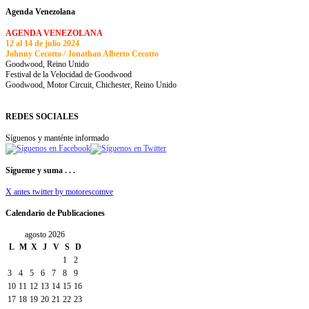
Agenda Venezolana
AGENDA VENEZOLANA
12 al 14 de julio 2024
Johnny Cecotto / Jonathan Alberto Cecotto
Goodwood, Reino Unido
Festival de la Velocidad de Goodwood
Goodwood, Motor Circuit, Chichester, Reino Unido
REDES SOCIALES
Síguenos y manténte informado
Sígueme y suma . . .
X antes twitter by motorescomve
Calendario de Publicaciones
agosto 2026
L
M
X
J
V
S
D
1
2
3
4
5
6
7
8
9
10
11
12
13
14
15
16
17
18
19
20
21
22
23