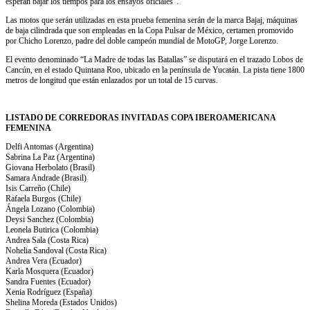
esperan bajar los tiempos para los ensayos oficiales”.
Las motos que serán utilizadas en esta prueba femenina serán de la marca Bajaj, máquinas
de baja cilindrada que son empleadas en la Copa Pulsar de México, certamen promovido
por Chicho Lorenzo, padre del doble campeón mundial de MotoGP, Jorge Lorenzo.
El evento denominado “La Madre de todas las Batallas” se disputará en el trazado Lobos de
Cancún, en el estado Quintana Roo, ubicado en la península de Yucatán. La pista tiene 1800
metros de longitud que están enlazados por un total de 15 curvas.
LISTADO DE CORREDORAS INVITADAS COPA IBEROAMERICANA
FEMENINA
Delfi Antomas (Argentina)
Sabrina La Paz (Argentina)
Giovana Herbolato (Brasil)
Samara Andrade (Brasil)
Isis Carreño (Chile)
Rafaela Burgos (Chile)
Ángela Lozano (Colombia)
Deysi Sanchez (Colombia)
Leonela Butirica (Colombia)
Andrea Sala (Costa Rica)
Nohelia Sandoval (Costa Rica)
Andrea Vera (Ecuador)
Karla Mosquera (Ecuador)
Sandra Fuentes (Ecuador)
Xenia Rodríguez (España)
Shelina Moreda (Estados Unidos)