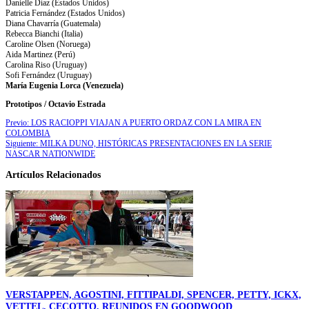
Danielle Díaz (Estados Unidos)
Patricia Fernández (Estados Unidos)
Diana Chavarría (Guatemala)
Rebecca Bianchi (Italia)
Caroline Olsen (Noruega)
Aida Martinez (Perú)
Carolina Riso (Uruguay)
Sofi Fernández (Uruguay)
María Eugenia Lorca (Venezuela)
Prototipos / Octavio Estrada
Previo:
LOS RACIOPPI VIAJAN A PUERTO ORDAZ CON LA MIRA EN
COLOMBIA
Siguiente:
MILKA DUNO, HISTÓRICAS PRESENTACIONES EN LA SERIE
NASCAR NATIONWIDE
Artículos Relacionados
VERSTAPPEN, AGOSTINI, FITTIPALDI, SPENCER, PETTY, ICKX,
VETTEL, CECOTTO, REUNIDOS EN GOODWOOD