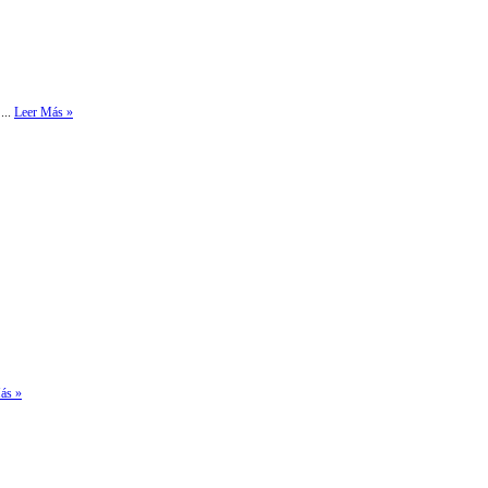
...
Leer Más »
ás »