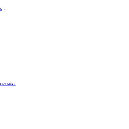
ás »
Leer Más »