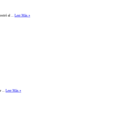
stró al ...
Leer Más »
e ...
Leer Más »