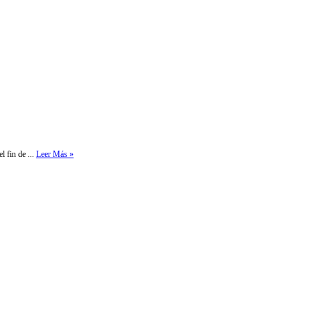
l fin de ...
Leer Más »