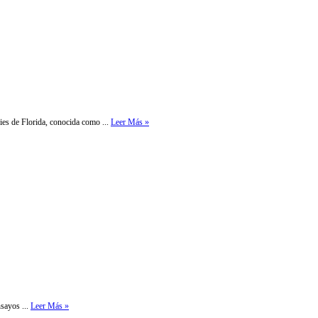
es de Florida, conocida como ...
Leer Más »
nsayos ...
Leer Más »